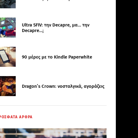
Ultra SFIV: την Decapre, μα… την
Decapre…;
90 μέρες με το Kindle Paperwhite
Dragon’s Crown: νοσταλγικά, αγοράζεις
ΡΟΣΦΑΤΑ ΑΡΘΡΑ