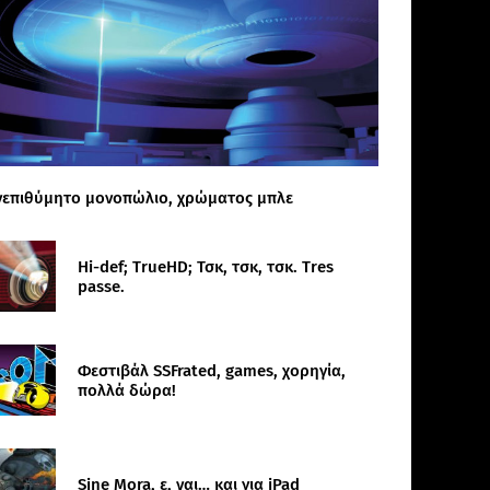
νεπιθύμητο μονοπώλιο, χρώματος μπλε
Hi-def; TrueHD; Τσκ, τσκ, τσκ. Tres
passe.
Φεστιβάλ SSFrated, games, χορηγία,
πολλά δώρα!
Sine Mora, ε, ναι… και για iPad