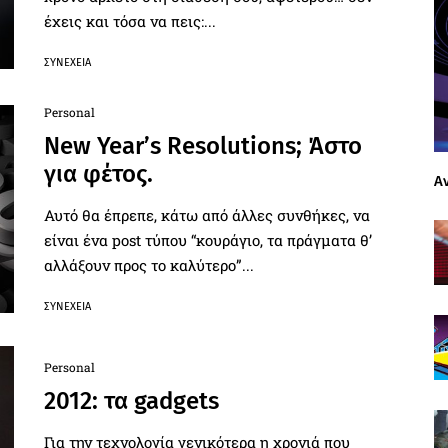
έχεις και τόσα να πεις:...
ΣΥΝΈΧΕΙΑ
Personal
New Year’s Resolutions; Άστο
για φέτος.
Α
Αυτό θα έπρεπε, κάτω από άλλες συνθήκες, να
είναι ένα post τύπου “κουράγιο, τα πράγματα θ’
αλλάξουν προς το καλύτερο”...
ΣΥΝΈΧΕΙΑ
Personal
2012: τα gadgets
Για την τεχνολογία γενικότερα η χρονιά που