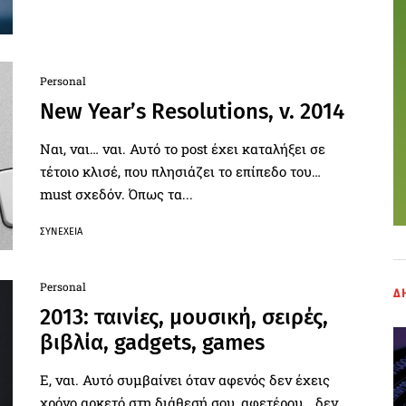
Personal
New Year’s Resolutions, v. 2014
Ναι, ναι… ναι. Αυτό το post έχει καταλήξει σε
τέτοιο κλισέ, που πλησιάζει το επίπεδο του…
must σχεδόν. Όπως τα...
ΣΥΝΈΧΕΙΑ
Personal
Δ
2013: ταινίες, μουσική, σειρές,
βιβλία, gadgets, games
Ε, ναι. Αυτό συμβαίνει όταν αφενός δεν έχεις
χρόνο αρκετό στη διάθεσή σου, αφετέρου… δεν