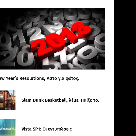
ew Year’s Resolutions; Άστο για φέτος.
Slam Dunk Basketball, λέμε. Παίξε το.
Vista SP1: Οι εντυπώσεις