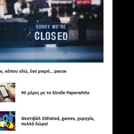
αι, κάπου εδώ, ένα μικρό… pause
90 μέρες με το Kindle Paperwhite
Φεστιβάλ SSFrated, games, χορηγία,
πολλά δώρα!