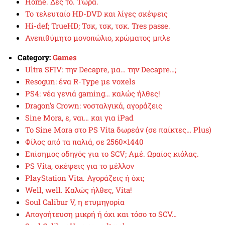
Home. Δες το. Τώρα.
Το τελευταίο HD-DVD και λίγες σκέψεις
Hi-def; TrueHD; Τσκ, τσκ, τσκ. Tres passe.
Ανεπιθύμητο μονοπώλιο, χρώματος μπλε
Category:
Games
Ultra SFIV: την Decapre, μα… την Decapre…;
Resogun: ένα R-Type με voxels
PS4: νέα γενιά gaming… καλώς ήλθες!
Dragon’s Crown: νοσταλγικά, αγοράζεις
Sine Mora, ε, ναι… και για iPad
To Sine Mora στο PS Vita δωρεάν (σε παίκτες… Plus)
Φίλος από τα παλιά, σε 2560×1440
Επίσημος οδηγός για το SCV; Αμέ. Ωραίος κιόλας.
PS Vita, σκέψεις για το μέλλον
PlayStation Vita. Αγοράζεις ή όχι;
Well, well. Καλώς ήλθες, Vita!
Soul Calibur V, η ετυμηγορία
Απογοήτευση μικρή ή όχι και τόσο το SCV…