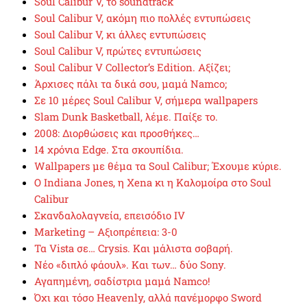
Soul Calibur V, το soundtrack
Soul Calibur V, ακόμη πιο πολλές εντυπώσεις
Soul Calibur V, κι άλλες εντυπώσεις
Soul Calibur V, πρώτες εντυπώσεις
Soul Calibur V Collector’s Edition. Αξίζει;
Άρχισες πάλι τα δικά σου, μαμά Namco;
Σε 10 μέρες Soul Calibur V, σήμερα wallpapers
Slam Dunk Basketball, λέμε. Παίξε το.
2008: Διορθώσεις και προσθήκες…
14 χρόνια Edge. Στα σκουπίδια.
Wallpapers με θέμα τα Soul Calibur; Έχουμε κύριε.
Ο Indiana Jones, η Xena κι η Καλομοίρα στο Soul
Calibur
Σκανδαλολαγνεία, επεισόδιο IV
Marketing – Αξιοπρέπεια: 3-0
Τα Vista σε… Crysis. Και μάλιστα σοβαρή.
Νέο «διπλό φάουλ». Και των… δύο Sony.
Αγαπημένη, σαδίστρια μαμά Namco!
Όχι και τόσο Heavenly, αλλά πανέμορφο Sword