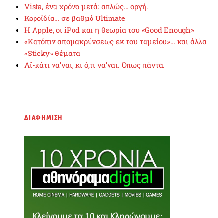
Vista, ένα χρόνο μετά: απλώς… οργή.
Κοροϊδία… σε βαθμό Ultimate
Η Apple, οι iPod και η θεωρία του «Good Enough»
«Κατόπιν απομακρύνσεως εκ του ταμείου»… και άλλα
«Sticky» θέματα
Αϊ-κάτι να’ναι, κι ό,τι να’ναι. Όπως πάντα.
ΔΙΑΦΗΜΙΣΗ