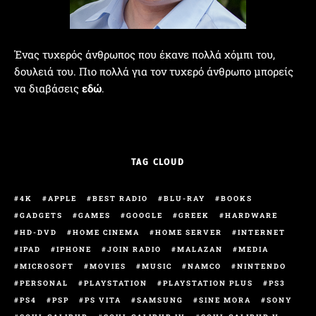
Ένας τυχερός άνθρωπος που έκανε πολλά χόμπι του,
δουλειά του. Πιο πολλά για τον τυχερό άνθρωπο μπορείς
να διαβάσεις
εδώ
.
TAG CLOUD
4K
APPLE
BEST RADIO
BLU-RAY
BOOKS
GADGETS
GAMES
GOOGLE
GREEK
HARDWARE
HD-DVD
HOME CINEMA
HOME SERVER
INTERNET
IPAD
IPHONE
JOIN RADIO
MALAZAN
MEDIA
MICROSOFT
MOVIES
MUSIC
NAMCO
NINTENDO
PERSONAL
PLAYSTATION
PLAYSTATION PLUS
PS3
PS4
PSP
PS VITA
SAMSUNG
SINE MORA
SONY