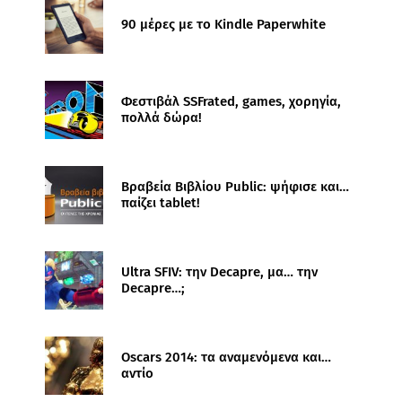
90 μέρες με το Kindle Paperwhite
Φεστιβάλ SSFrated, games, χορηγία,
πολλά δώρα!
Βραβεία Βιβλίου Public: ψήφισε και…
παίζει tablet!
Ultra SFIV: την Decapre, μα… την
Decapre…;
Oscars 2014: τα αναμενόμενα και…
αντίο