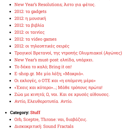
New Year’s Resolutions; Άστο για φέτος.
2012: τα gadgets
2012: η μουσική
2012: τα βιβλία
2012: οι ταινίες
2012: τα video games
2012: οι τηλεοπτικές σειρές
Τραγικοί Βρετανοί, της ντροπής Ολυμπιακοί (Αγώνες)
New Year’s must-post: ελπίδα, υπάρχει.
To δέκα το καλό; Bring it on!
E-shop.gr. Με μία λέξη; «Μακριά».
Οι εκλογές, ο ΟΤΕ και «η επόμενη μέρα»
«Έχεις και κότερο»…; Μάθε τρόπους πρώτα!
Ζώα με κινητά; Ω, ναι. Και σε χρυσές αίθουσες.
Αντίο, Ελευθεροτυπία. Αντίο.
Category:
Stuff
Orb, Sceptre, Throne: ναι, διαβάζεις.
Δισκοκριτική: Sound Fractals