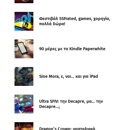
Φεστιβάλ SSFrated, games, χορηγία,
πολλά δώρα!
90 μέρες με το Kindle Paperwhite
Sine Mora, ε, ναι… και για iPad
Ultra SFIV: την Decapre, μα… την
Decapre…;
Dragon’s Crown: νοσταλγικά,