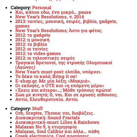
Category:
Personal
Και, κάπου εδώ, ένα μικρό… pause
New Year’s Resolutions, v. 2014
2013: ταινίες, μουσική, σειρές, βιβλία, gadgets,
games
New Year’s Resolutions; Άστο για φέτος.
2012: τα gadgets
2012: η μουσική
2012: τα βιβλία
2012: οι ταινίες
2012: τα video games
2012: οι τηλεοπτικές σειρές
Τραγικοί Βρετανοί, της ντροπής Ολυμπιακοί
(Αγώνες)
New Year’s must-post: ελπίδα, υπάρχει.
To δέκα το καλό; Bring it on!
E-shop.gr. Με μία λέξη; «Μακριά».
Οι εκλογές, ο ΟΤΕ και «η επόμενη μέρα»
«Έχεις και κότερο»…; Μάθε τρόπους πρώτα!
Ζώα με κινητά; Ω, ναι. Και σε χρυσές αίθουσες.
Αντίο, Ελευθεροτυπία. Αντίο.
Category:
Stuff
Orb, Sceptre, Throne: ναι, διαβάζεις.
Δισκοκριτική: Sound Fractals
Δισκοκριτική-must: Lilies & Rainbows
Malazan No 9, η ετυμηγορία
Malazan, Soul Calibur και άλλα… πάθη
Greek electronica. Cool προτάσεις.