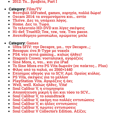
2012: Τα… βραβεία, Part I
Category:
Film/TV
Φεστιβάλ SSFrated, games, χορηγία, πολλά δώρα!
Oscars 2014: τα αναμενόμενα και… αντίο
Thrive. Δες το, υπάρχει λόγος.
Home. Δες το. Τώρα.
Το τελευταίο HD-DVD και λίγες σκέψεις
Hi-def; TrueHD; Τσκ, τσκ, τσκ. Tres passe.
Ανεπιθύμητο μονοπώλιο, χρώματος μπλε
Category:
Games
Ultra SFIV: την Decapre, μα… την Decapre…;
Resogun: ένα R-Type με voxels
PS4: νέα γενιά gaming… καλώς ήλθες!
Dragon’s Crown: νοσταλγικά, αγοράζεις
Sine Mora, ε, ναι… και για iPad
To Sine Mora στο PS Vita δωρεάν (σε παίκτες… Plus)
Φίλος από τα παλιά, σε 2560×1440
Επίσημος οδηγός για το SCV; Αμέ. Ωραίος κιόλας.
PS Vita, σκέψεις για το μέλλον
PlayStation Vita. Αγοράζεις ή όχι;
Well, well. Καλώς ήλθες, Vita!
Soul Calibur V, η ετυμηγορία
Απογοήτευση μικρή ή όχι και τόσο το SCV…
Soul Calibur V, το soundtrack
Soul Calibur V, ακόμη πιο πολλές εντυπώσεις
Soul Calibur V, κι άλλες εντυπώσεις
Soul Calibur V, πρώτες εντυπώσεις
Soul Calibur V Collector’s Edition. Αξίζει;