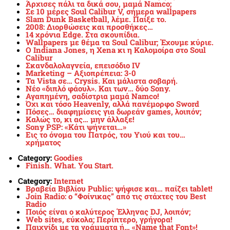
Άρχισες πάλι τα δικά σου, μαμά Namco;
Σε 10 μέρες Soul Calibur V, σήμερα wallpapers
Slam Dunk Basketball, λέμε. Παίξε το.
2008: Διορθώσεις και προσθήκες…
14 χρόνια Edge. Στα σκουπίδια.
Wallpapers με θέμα τα Soul Calibur; Έχουμε κύριε.
Ο Indiana Jones, η Xena κι η Καλομοίρα στο Soul
Calibur
Σκανδαλολαγνεία, επεισόδιο IV
Marketing – Αξιοπρέπεια: 3-0
Τα Vista σε… Crysis. Και μάλιστα σοβαρή.
Νέο «διπλό φάουλ». Και των… δύο Sony.
Αγαπημένη, σαδίστρια μαμά Namco!
Όχι και τόσο Heavenly, αλλά πανέμορφο Sword
Πόσες… διαφημίσεις για δωρεάν games, λοιπόν;
Καλώς το, κι ας… μην άλλαξε!
Sony PSP: «Κάτι ψήνεται…»
Εις το όνομα του Πατρός, του Υιού και του…
χρήματος
Category:
Goodies
Finish. What. You Start.
Category:
Internet
Βραβεία Βιβλίου Public: ψήφισε και… παίζει tablet!
Join Radio: ο “Φοίνικας” από τις στάχτες του Best
Radio
Ποιός είναι ο καλύτερος Έλληνας DJ, λοιπόν;
Web sites, εύκολα; Περίπτερο, γρήγορα!
Παιχνίδι με τα γράμματα ή… «Name that Font»!