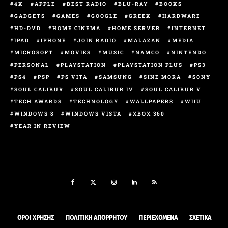
4K
APPLE
BEST RADIO
BLU-RAY
BOOKS
GADGETS
GAMES
GOOGLE
GREEK
HARDWARE
HD-DVD
HOME CINEMA
HOME SERVER
INTERNET
IPAD
IPHONE
JOIN RADIO
MALAZAN
MEDIA
MICROSOFT
MOVIES
MUSIC
NAMCO
NINTENDO
PERSONAL
PLAYSTATION
PLAYSTATION PLUS
PS3
PS4
PSP
PS VITA
SAMSUNG
SINE MORA
SONY
SOUL CALIBUR
SOUL CALIBUR IV
SOUL CALIBUR V
TECH AWARDS
TECHNOLOGY
WALLPAPERS
WIIU
WINDOWS 8
WINDOWS VISTA
XBOX 360
YEAR IN REVIEW
ΟΡΟΙ ΧΡΉΣΗΣ
ΠΟΛΙΤΙΚΉ ΑΠΟΡΡΉΤΟΥ
ΠΕΡΙΕΧΌΜΕΝΑ
ΣΧΕΤΙΚΆ