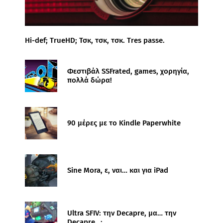
Hi-def; TrueHD; Τσκ, τσκ, τσκ. Tres passe.
Φεστιβάλ SSFrated, games, χορηγία,
πολλά δώρα!
90 μέρες με το Kindle Paperwhite
Sine Mora, ε, ναι… και για iPad
Ultra SFIV: την Decapre, μα… την
Decapre…;