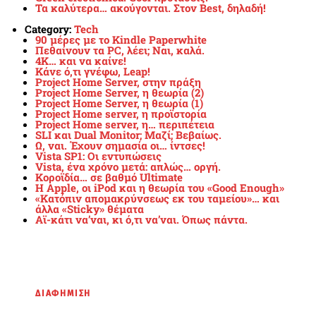
Τα καλύτερα… ακούγονται. Στον Best, δηλαδή!
Category:
Tech
90 μέρες με το Kindle Paperwhite
Πεθαίνουν τα PC, λέει; Ναι, καλά.
4Κ… και να καίνε!
Κάνε ό,τι γνέφω, Leap!
Project Home Server, στην πράξη
Project Home Server, η θεωρία (2)
Project Home Server, η θεωρία (1)
Project Home server, η προϊστορία
Project Home server, η… περιπέτεια
SLI και Dual Monitor; Μαζί; Βεβαίως.
Ω, ναι. Έχουν σημασία οι… ίντσες!
Vista SP1: Οι εντυπώσεις
Vista, ένα χρόνο μετά: απλώς… οργή.
Κοροϊδία… σε βαθμό Ultimate
Η Apple, οι iPod και η θεωρία του «Good Enough»
«Κατόπιν απομακρύνσεως εκ του ταμείου»… και
άλλα «Sticky» θέματα
Αϊ-κάτι να’ναι, κι ό,τι να’ναι. Όπως πάντα.
ΔΙΑΦΗΜΙΣΗ