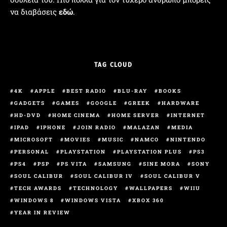
να διαβάσεις
εδώ
.
TAG CLOUD
4K
APPLE
BEST RADIO
BLU-RAY
BOOKS
GADGETS
GAMES
GOOGLE
GREEK
HARDWARE
HD-DVD
HOME CINEMA
HOME SERVER
INTERNET
IPAD
IPHONE
JOIN RADIO
MALAZAN
MEDIA
MICROSOFT
MOVIES
MUSIC
NAMCO
NINTENDO
PERSONAL
PLAYSTATION
PLAYSTATION PLUS
PS3
PS4
PSP
PS VITA
SAMSUNG
SINE MORA
SONY
SOUL CALIBUR
SOUL CALIBUR IV
SOUL CALIBUR V
TECH AWARDS
TECHNOLOGY
WALLPAPERS
WIIU
WINDOWS 8
WINDOWS VISTA
XBOX 360
YEAR IN REVIEW