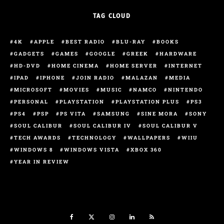
TAG CLOUD
4K
APPLE
BEST RADIO
BLU-RAY
BOOKS
GADGETS
GAMES
GOOGLE
GREEK
HARDWARE
HD-DVD
HOME CINEMA
HOME SERVER
INTERNET
IPAD
IPHONE
JOIN RADIO
MALAZAN
MEDIA
MICROSOFT
MOVIES
MUSIC
NAMCO
NINTENDO
PERSONAL
PLAYSTATION
PLAYSTATION PLUS
PS3
PS4
PSP
PS VITA
SAMSUNG
SINE MORA
SONY
SOUL CALIBUR
SOUL CALIBUR IV
SOUL CALIBUR V
TECH AWARDS
TECHNOLOGY
WALLPAPERS
WIIU
WINDOWS 8
WINDOWS VISTA
XBOX 360
YEAR IN REVIEW