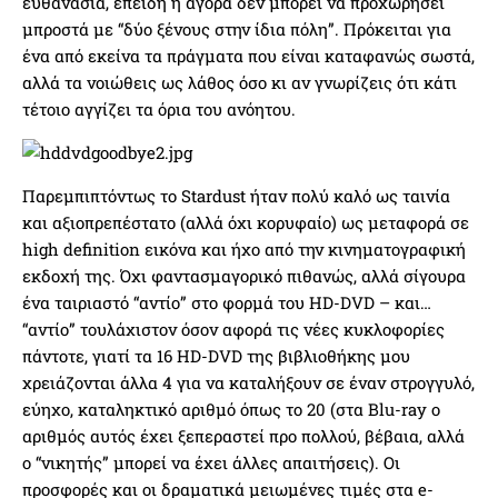
ευθανασία, επειδή η αγορά δεν μπορεί να προχωρήσει
μπροστά με “δύο ξένους στην ίδια πόλη”. Πρόκειται για
ένα από εκείνα τα πράγματα που είναι καταφανώς σωστά,
αλλά τα νοιώθεις ως λάθος όσο κι αν γνωρίζεις ότι κάτι
τέτοιο αγγίζει τα όρια του ανόητου.
Παρεμπιπτόντως το Stardust ήταν πολύ καλό ως ταινία
και αξιοπρεπέστατο (αλλά όχι κορυφαίο) ως μεταφορά σε
high definition εικόνα και ήχο από την κινηματογραφική
εκδοχή της. Όχι φαντασμαγορικό πιθανώς, αλλά σίγουρα
ένα ταιριαστό “αντίο” στο φορμά του HD-DVD – και…
“αντίο” τουλάχιστον όσον αφορά τις νέες κυκλοφορίες
πάντοτε, γιατί τα 16 HD-DVD της βιβλιοθήκης μου
χρειάζονται άλλα 4 για να καταλήξουν σε έναν στρογγυλό,
εύηχο, καταληκτικό αριθμό όπως το 20 (στα Blu-ray ο
αριθμός αυτός έχει ξεπεραστεί προ πολλού, βέβαια, αλλά
ο “νικητής” μπορεί να έχει άλλες απαιτήσεις). Οι
προσφορές και οι δραματικά μειωμένες τιμές στα e-