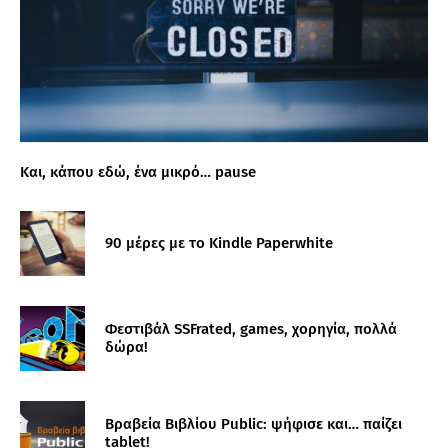
Και, κάπου εδώ, ένα μικρό… pause
90 μέρες με το Kindle Paperwhite
Φεστιβάλ SSFrated, games, χορηγία, πολλά
δώρα!
Βραβεία Βιβλίου Public: ψήφισε και… παίζει
tablet!