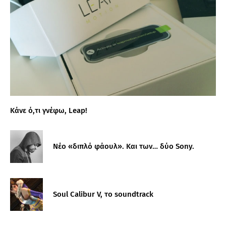
Κάνε ό,τι γνέφω, Leap!
Νέο «διπλό φάουλ». Και των… δύο Sony.
Soul Calibur V, το soundtrack