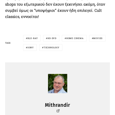
shops του εξωτερικού δεν έχουν ξεκινήσει ακόμη, όταν
συμβεί όμως οι “υποψήφιοι” έχουν ήδη επιλεγεί. Cult
classics, εννοείται!
BLU-RAY
HD-DVD
HOME CINEMA
MOVIES
TAGS
SONY
TECHNOLOGY
Mithrandir