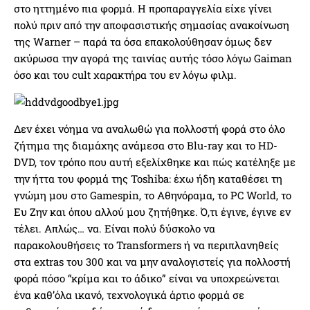
στο ηττημένο πια φορμά. Η προπαραγγελία είχε γίνει
πολύ πριν από την αποφασιστικής σημασίας ανακοίνωση
της Warner – παρά τα όσα επακολούθησαν όμως δεν
ακύρωσα την αγορά της ταινίας αυτής τόσο λόγω Gaiman
όσο και του cult χαρακτήρα του εν λόγω φιλμ.
Δεν έχει νόημα να αναλωθώ για πολλοστή φορά στο όλο
ζήτημα της διαμάχης ανάμεσα στο Blu-ray και το HD-
DVD, τον τρόπο που αυτή εξελίχθηκε και πώς κατέληξε με
την ήττα του φορμά της Toshiba: έχω ήδη καταθέσει τη
γνώμη μου στο Gamespin, το Αθηνόραμα, το PC World, το
Ευ Ζην και όπου αλλού μου ζητήθηκε. Ό,τι έγινε, έγινε εν
τέλει. Απλώς… να. Είναι πολύ δύσκολο να
παρακολουθήσεις το Transformers ή να περιπλανηθείς
στα extras του 300 και να μην αναλογιστείς για πολλοστή
φορά πόσο “κρίμα και το άδικο” είναι να υποχρεώνεται
ένα καθ’όλα ικανό, τεχνολογικά άρτιο φορμά σε