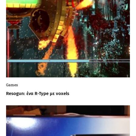
Games
Resogun: ένα R-Type με voxels