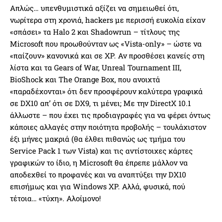
Απλώς… υπενθυμιστικά αξίζει να σημειωθεί ότι,
νωρίτερα στη χρονιά, hackers με περισσή ευκολία είχαν
«σπάσει» τα Halo 2 και Shadowrun – τίτλους της
Microsoft που προωθούνταν ως «Vista-only» – ώστε να
«παίζουν» κανονικά και σε XP. Αν προσθέσει κανείς στη
λίστα και τα Gears of War, Unreal Tournament III,
BioShock και The Orange Box, που ανοιχτά
«παραδέχονται» ότι δεν προσφέρουν καλύτερα γραφικά
σε DX10 απ’ ότι σε DX9, τι μένει; Mε την DirectX 10.1
άλλωστε – που έχει τις προδιαγραφές για να φέρει όντως
κάποιες αλλαγές στην ποιότητα προβολής – τουλάχιστον
έξι μήνες μακριά (θα έλθει πιθανώς ως τμήμα του
Service Pack 1 των Vista) και τις αντίστοιχες κάρτες
γραφικών το ίδιο, η Microsoft θα έπρεπε μάλλον να
αποδεχθεί το προφανές και να αναπτύξει την DX10
επισήμως και για Windows XP. Αλλά, φυσικά, πού
τέτοια… «τύχη». Αλοίμονο!