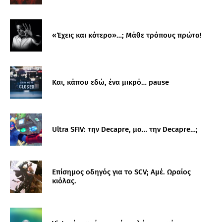
«Έχεις και κότερο»…; Μάθε τρόπους πρώτα!
Και, κάπου εδώ, ένα μικρό… pause
Ultra SFIV: την Decapre, μα… την Decapre…;
Επίσημος οδηγός για το SCV; Αμέ. Ωραίος
κιόλας.