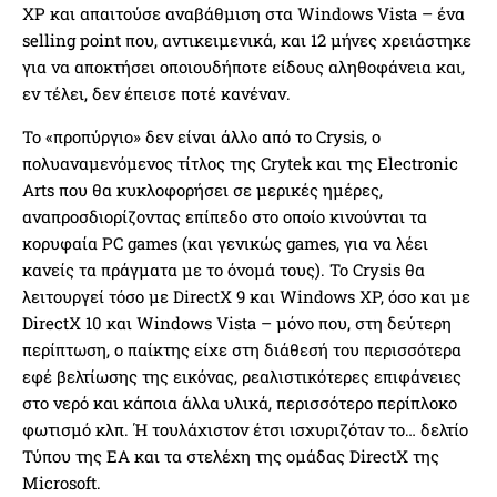
XP και απαιτούσε αναβάθμιση στα Windows Vista – ένα
selling point που, αντικειμενικά, και 12 μήνες χρειάστηκε
για να αποκτήσει οποιουδήποτε είδους αληθοφάνεια και,
εν τέλει, δεν έπεισε ποτέ κανέναν.
Το «προπύργιο» δεν είναι άλλο από το Crysis, ο
πολυαναμενόμενος τίτλος της Crytek και της Electronic
Arts που θα κυκλοφορήσει σε μερικές ημέρες,
αναπροσδιορίζοντας επίπεδο στο οποίο κινούνται τα
κορυφαία PC games (και γενικώς games, για να λέει
κανείς τα πράγματα με το όνομά τους). Το Crysis θα
λειτουργεί τόσο με DirectX 9 και Windows XP, όσο και με
DirectX 10 και Windows Vista – μόνο που, στη δεύτερη
περίπτωση, ο παίκτης είχε στη διάθεσή του περισσότερα
εφέ βελτίωσης της εικόνας, ρεαλιστικότερες επιφάνειες
στο νερό και κάποια άλλα υλικά, περισσότερο περίπλοκο
φωτισμό κλπ. Ή τουλάχιστον έτσι ισχυριζόταν το… δελτίο
Τύπου της ΕΑ και τα στελέχη της ομάδας DirectX της
Microsoft.