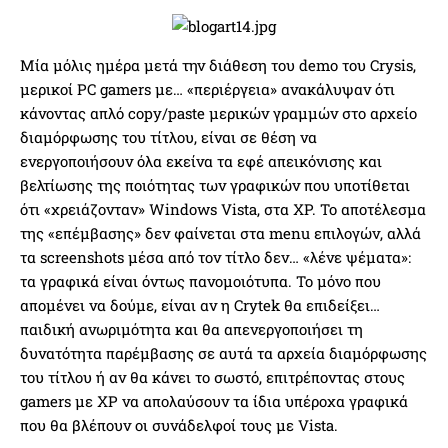
Μία μόλις ημέρα μετά την διάθεση του demo του Crysis,
μερικοί PC gamers με… «περιέργεια» ανακάλυψαν ότι
κάνοντας απλό copy/paste μερικών γραμμών στο αρχείο
διαμόρφωσης του τίτλου, είναι σε θέση να
ενεργοποιήσουν όλα εκείνα τα εφέ απεικόνισης και
βελτίωσης της ποιότητας των γραφικών που υποτίθεται
ότι «χρειάζονταν» Windows Vista, στα XP. Το αποτέλεσμα
της «επέμβασης» δεν φαίνεται στα menu επιλογών, αλλά
τα screenshots μέσα από τον τίτλο δεν… «λένε ψέματα»:
τα γραφικά είναι όντως πανομοιότυπα. Το μόνο που
απομένει να δούμε, είναι αν η Crytek θα επιδείξει…
παιδική ανωριμότητα και θα απενεργοποιήσει τη
δυνατότητα παρέμβασης σε αυτά τα αρχεία διαμόρφωσης
του τίτλου ή αν θα κάνει το σωστό, επιτρέποντας στους
gamers με XP να απολαύσουν τα ίδια υπέροχα γραφικά
που θα βλέπουν οι συνάδελφοί τους με Vista.