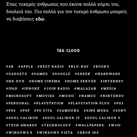
Ένας τυχερός άνθρωπος που έκανε πολλά χόμπι του,
δουλειά του. Πιο πολλά για τον τυχερό άνθρωπο μπορείς
να διαβάσεις
εδώ
.
TAG CLOUD
4K
APPLE
BEST RADIO
BLU-RAY
BOOKS
GADGETS
GAMES
GOOGLE
GREEK
HARDWARE
HD-DVD
HOME CINEMA
HOME SERVER
INTERNET
IPAD
IPHONE
JOIN RADIO
MALAZAN
MEDIA
MICROSOFT
MOVIES
MUSIC
NAMCO
NINTENDO
PERSONAL
PLAYSTATION
PLAYSTATION PLUS
PS3
PS4
PSP
PS VITA
SAMSUNG
SINE MORA
SONY
SOUL CALIBUR
SOUL CALIBUR IV
SOUL CALIBUR V
TECH AWARDS
TECHNOLOGY
WALLPAPERS
WIIU
WINDOWS 8
WINDOWS VISTA
XBOX 360