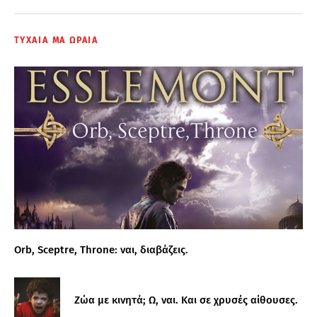
ΤΥΧΑΙΑ ΜΑ ΩΡΑΙΑ
Orb, Sceptre, Throne: ναι, διαβάζεις.
Ζώα με κινητά; Ω, ναι. Και σε χρυσές αίθουσες.