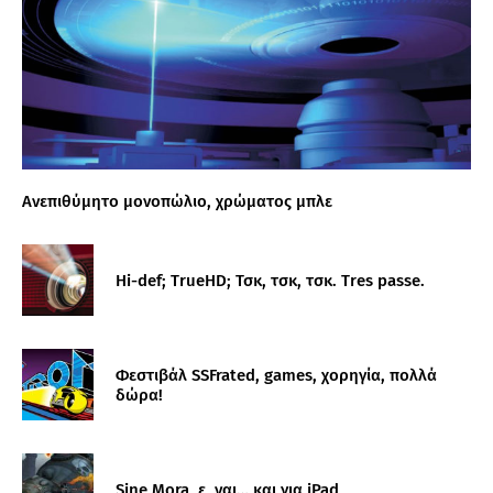
Ανεπιθύμητο μονοπώλιο, χρώματος μπλε
Hi-def; TrueHD; Τσκ, τσκ, τσκ. Tres passe.
Φεστιβάλ SSFrated, games, χορηγία, πολλά
δώρα!
Sine Mora, ε, ναι… και για iPad