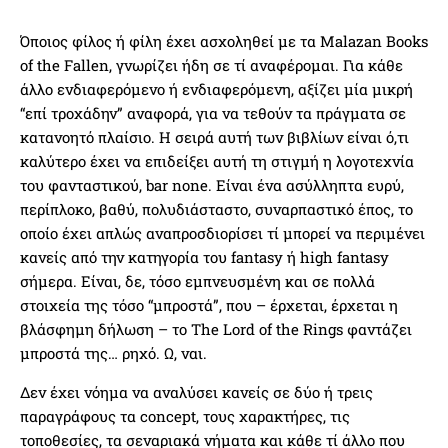
Όποιος φίλος ή φίλη έχει ασχοληθεί με τα Malazan Books
of the Fallen, γνωρίζει ήδη σε τί αναφέρομαι. Για κάθε
άλλο ενδιαφερόμενο ή ενδιαφερόμενη, αξίζει μία μικρή
“επί τροχάδην” αναφορά, για να τεθούν τα πράγματα σε
κατανοητό πλαίσιο. Η σειρά αυτή των βιβλίων είναι ό,τι
καλύτερο έχει να επιδείξει αυτή τη στιγμή η λογοτεχνία
του φανταστικού, bar none. Είναι ένα ασύλληπτα ευρύ,
περίπλοκο, βαθύ, πολυδιάσταστο, συναρπαστικό έπος, το
οποίο έχει απλώς αναπροσδιορίσει τί μπορεί να περιμένει
κανείς από την κατηγορία του fantasy ή high fantasy
σήμερα. Είναι, δε, τόσο εμπνευσμένη και σε πολλά
στοιχεία της τόσο “μπροστά”, που – έρχεται, έρχεται η
βλάσφημη δήλωση – το The Lord of the Rings φαντάζει
μπροστά της… ρηχό. Ω, ναι.
Δεν έχει νόημα να αναλύσει κανείς σε δύο ή τρεις
παραγράφους τα concept, τους χαρακτήρες, τις
τοποθεσίες, τα σεναριακά νήματα και κάθε τί άλλο που