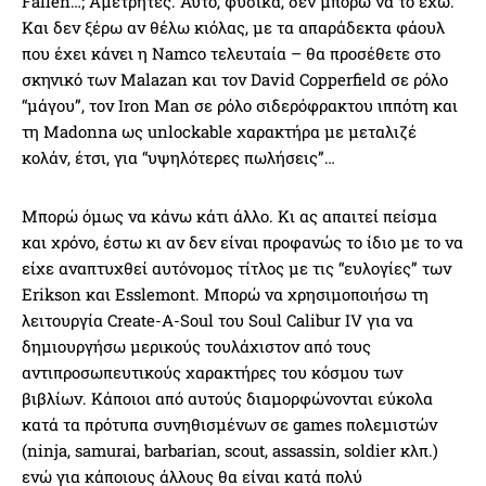
Fallen…; Αμέτρητες. Αυτό, φυσικά, δεν μπορώ να το έχω.
Και δεν ξέρω αν θέλω κιόλας, με τα απαράδεκτα φάουλ
που έχει κάνει η Namco τελευταία – θα προσέθετε στο
σκηνικό των Malazan και τον David Copperfield σε ρόλο
“μάγου”, τον Iron Man σε ρόλο σιδερόφρακτου ιππότη και
τη Madonna ως unlockable χαρακτήρα με μεταλιζέ
κολάν, έτσι, για “υψηλότερες πωλήσεις”…
Μπορώ όμως να κάνω κάτι άλλο. Κι ας απαιτεί πείσμα
και χρόνο, έστω κι αν δεν είναι προφανώς το ίδιο με το να
είχε αναπτυχθεί αυτόνομος τίτλος με τις “ευλογίες” των
Erikson και Esslemont. Μπορώ να χρησιμοποιήσω τη
λειτουργία Create-Α-Soul του Soul Calibur IV για να
δημιουργήσω μερικούς τουλάχιστον από τους
αντιπροσωπευτικούς χαρακτήρες του κόσμου των
βιβλίων. Κάποιοι από αυτούς διαμορφώνονται εύκολα
κατά τα πρότυπα συνηθισμένων σε games πολεμιστών
(ninja, samurai, barbarian, scout, assassin, soldier κλπ.)
ενώ για κάποιους άλλους θα είναι κατά πολύ