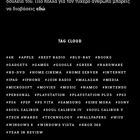
δουλειά του. Πιο πολλά για τον τυχερό άνθρωπο μπορείς
να διαβάσεις
εδώ
.
TAG CLOUD
4K
APPLE
BEST RADIO
BLU-RAY
BOOKS
GADGETS
GAMES
GOOGLE
GREEK
HARDWARE
HD-DVD
HOME CINEMA
HOME SERVER
INTERNET
IPAD
IPHONE
JOIN RADIO
MALAZAN
MEDIA
MICROSOFT
MOVIES
MUSIC
NAMCO
NINTENDO
PERSONAL
PLAYSTATION
PLAYSTATION PLUS
PS3
PS4
PSP
PS VITA
SAMSUNG
SINE MORA
SONY
SOUL CALIBUR
SOUL CALIBUR IV
SOUL CALIBUR V
TECH AWARDS
TECHNOLOGY
WALLPAPERS
WIIU
WINDOWS 8
WINDOWS VISTA
XBOX 360
YEAR IN REVIEW