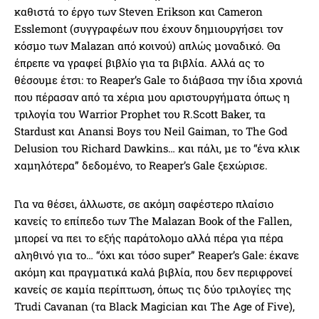
καθιστά το έργο των Steven Erikson και Cameron
Esslemont (συγγραφέων που έχουν δημιουργήσει τον
κόσμο των Malazan από κοινού) απλώς μοναδικό. Θα
έπρεπε να γραφεί βιβλίο για τα βιβλία. Αλλά ας το
θέσουμε έτσι: το Reaper’s Gale το διάβασα την ίδια χρονιά
που πέρασαν από τα χέρια μου αριστουργήματα όπως η
τριλογία του Warrior Prophet του R.Scott Baker, τα
Stardust και Anansi Boys του Neil Gaiman, το The God
Delusion του Richard Dawkins… και πάλι, με το “ένα κλικ
χαμηλότερα” δεδομένο, το Reaper’s Gale ξεχώρισε.
Για να θέσει, άλλωστε, σε ακόμη σαφέστερο πλαίσιο
κανείς το επίπεδο των The Malazan Book of the Fallen,
μπορεί να πει το εξής παράτολομο αλλά πέρα για πέρα
αληθινό για το… “όχι και τόσο super” Reaper’s Gale: έκανε
ακόμη και πραγματικά καλά βιβλία, που δεν περιφρονεί
κανείς σε καμία περίπτωση, όπως τις δύο τριλογίες της
Trudi Cavanan (τα Black Magician και The Age of Five),