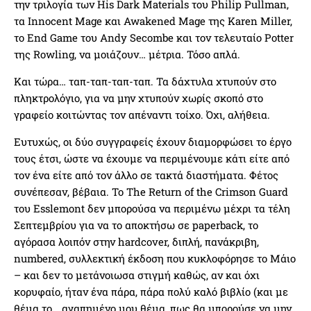
την τριλογία των His Dark Materials του Philip Pullman,
τα Innocent Mage και Awakened Mage της Karen Miller,
το End Game του Andy Secombe και τον τελευταίο Potter
της Rowling, να μοιάζουν… μέτρια. Τόσο απλά.
Και τώρα… ταπ-ταπ-ταπ-ταπ. Τα δάχτυλα χτυπούν στο
πληκτρολόγιο, για να μην χτυπούν χωρίς σκοπό στο
γραφείο κοιτώντας τον απέναντι τοίχο. Όχι, αλήθεια.
Ευτυχώς, οι δύο συγγραφείς έχουν διαμορφώσει το έργο
τους έτσι, ώστε να έχουμε να περιμένουμε κάτι είτε από
τον ένα είτε από τον άλλο σε τακτά διαστήματα. Φέτος
συνέπεσαν, βέβαια. Το The Return of the Crimson Guard
του Esslemont δεν μπορούσα να περιμένω μέχρι τα τέλη
Σεπτεμβρίου για να το αποκτήσω σε paperback, το
αγόρασα λοιπόν στην hardcover, διπλή, πανάκριβη,
numbered, συλλεκτική έκδοση που κυκλοφόρησε το Μάιο
– και δεν το μετάνοιωσα στιγμή καθώς, αν και όχι
κορυφαίο, ήταν ένα πάρα, πάρα πολύ καλό βιβλίο (και με
θέμα το… αγαπημένο μου θέμα, πως θα μπορούσε να μην