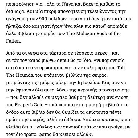
περιφρόνηση για… όλα τα Γήινα και βαρετά καθώς το
διάβαζα. Και μία πικρή απογοήτευση τελειώνοντας την
ανάγνωση των 900 σελίδων, τόσο γιατί δεν ήταν αυτό που
ήλπιζα, όσο και γιατί ήταν “ένα κλικ πιο κάτω” από κάθε
άλλο βιβλίο της σειράς των The Malazan Book of the
Fallen.
Από τα σύνεφα στα τάρταρα σε τέσσερις μέρες… και
αυτόν τον καιρό βιώνω ακριβώς το ίδιο. Ανυπομονησία
στα όρια του νευρωσισμού για την κυκλοφορία του Toll
The Hounds, του επόμενου βιβλίου της σειράς,
μετρώντας τις ημέρες μέχρι την 1η Ιουλίου. Και, σαν να
μην έφταναν όλα αυτά, λόγω της περσινής απογοήτευσης
– που δεν άλλαξε σε μεγάλο βαθμό η δεύτερη ανάγνωση
του Reaper’s Gale – υπάρχει πια και η μικρή φοβία ότι το
όγδοο αυτό βιβλίο δεν θα θυμίζει τα απίστευτα πέντε
πρώτα της σειράς, αλλά το έβδομο. Υπάρχει ωστόσο, και η
ελπίδα ότι ο… κύκλος των συναισθημάτων που ανοίγει με
τον ίδιο τρόπο, φέτος θα κλείσει αλλιώς.