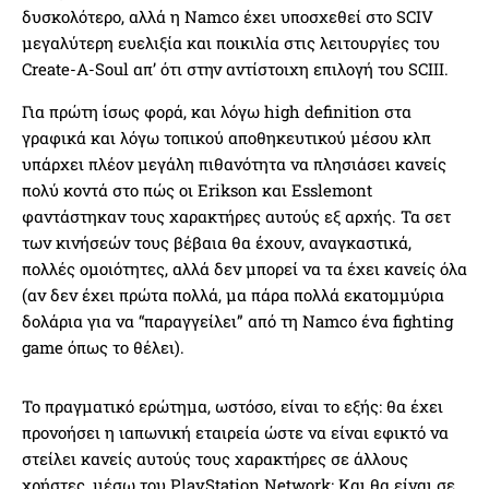
δυσκολότερο, αλλά η Namco έχει υποσχεθεί στο SCIV
μεγαλύτερη ευελιξία και ποικιλία στις λειτουργίες του
Create-A-Soul απ’ ότι στην αντίστοιχη επιλογή του SCIII.
Για πρώτη ίσως φορά, και λόγω high definition στα
γραφικά και λόγω τοπικού αποθηκευτικού μέσου κλπ
υπάρχει πλέον μεγάλη πιθανότητα να πλησιάσει κανείς
πολύ κοντά στο πώς οι Erikson και Esslemont
φαντάστηκαν τους χαρακτήρες αυτούς εξ αρχής. Τα σετ
των κινήσεών τους βέβαια θα έχουν, αναγκαστικά,
πολλές ομοιότητες, αλλά δεν μπορεί να τα έχει κανείς όλα
(αν δεν έχει πρώτα πολλά, μα πάρα πολλά εκατομμύρια
δολάρια για να “παραγγείλει” από τη Namco ένα fighting
game όπως το θέλει).
Το πραγματικό ερώτημα, ωστόσο, είναι το εξής: θα έχει
προνοήσει η ιαπωνική εταιρεία ώστε να είναι εφικτό να
στείλει κανείς αυτούς τους χαρακτήρες σε άλλους
χρήστες, μέσω του PlayStation Network; Και θα είναι σε