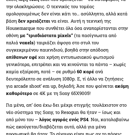
την ολοκληρώσεις. Ο τεχνικός του τομέας
ομολογουμένως δεν είναι κάτι το… ασύλληπτο, αλλά κατά
βάση
δεν χρειάζεται
να είναι. Αυτή η τεχνική της
Housemarque που συνθέτει όλα όσα αναπαρίστανται στην
οθόνη
με “τρισδιάστατα pixels”
(τα πασίγνωστα από
παλιά
voxels
) ταιριάζει άψογα στο στυλ του
συγκεκριμένου παιχνιδιού, βοηθά στην απόδοση
απίθανων εφέ
και χρήση εντυπωσιακού φωτισμού
γενικότερα, επιτρέπει και να κινούνται τα πάντα – χωρίς
καμία εξαίρεση, ποτέ – σε ρυθμό
60 καρέ
ανά
δευτερόλεπτο σε ανάλυση 1080p. Ε, τί άλλο να ζητήσεις
για arcade shoot’ em up, δηλαδή; Άσε που φαίνεται
ακόμη
καθαρότερο
σε 4Κ με τη Sony 65X9005!
Για μένα, απ’ όσα έχω δει μέχρι στιγμής τουλάχιστον στο
νέο σύστημα της Sony, το Resogun θα ήταν – ίσως και
από μόνο του –
λόγος αγοράς ενός PS4
. Ναι, καταλαβαίνω
πώς ακούγεται/διαβάζεται αυτό, αλλά για μένα
προσωπικά θα ήταν. Το σίγουρο είναι πως αν το πάρεις