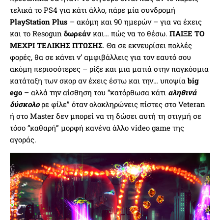
τελικά το PS4 για κάτι άλλο, πάρε μία συνδρομή
PlayStation Plus
– ακόμη και 90 ημερών – για να έχεις
και το Resogun
δωρεάν
και… πώς να το θέσω.
ΠΑΙΞΕ ΤΟ
ΜΕΧΡΙ ΤΕΛΙΚΗΣ ΠΤΩΣΗΣ
. Θα σε εκνευρίσει πολλές
φορές, θα σε κάνει ν’ αμφιβάλλεις για τον εαυτό σου
ακόμη περισσότερες – ρίξε και μια ματιά στην παγκόσμια
κατάταξη των σκορ αν έχεις έστω και την… υποψία
big
ego
– αλλά την αίσθηση του “κατόρθωσα κάτι
αληθινά
δύσκολο
ρε φίλε” όταν ολοκληρώνεις πίστες στο Veteran
ή στο Master δεν μπορεί να τη δώσει αυτή τη στιγμή σε
τόσο “καθαρή” μορφή κανένα άλλο video game της
αγοράς.