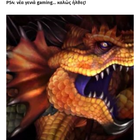
PS4: νέα γενιά gaming… καλώς ήλθες!