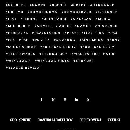
GADGETS
GAMES
GOOGLE
GREEK
HARDWARE
HD-DVD
HOME CINEMA
HOME SERVER
INTERNET
IPAD
IPHONE
JOIN RADIO
MALAZAN
MEDIA
MICROSOFT
MOVIES
MUSIC
NAMCO
NINTENDO
PERSONAL
PLAYSTATION
PLAYSTATION PLUS
PS3
PS4
PSP
PS VITA
SAMSUNG
SINE MORA
SONY
SOUL CALIBUR
SOUL CALIBUR IV
SOUL CALIBUR V
TECH AWARDS
TECHNOLOGY
WALLPAPERS
WIIU
WINDOWS 8
WINDOWS VISTA
XBOX 360
YEAR IN REVIEW
ΟΡΟΙ ΧΡΉΣΗΣ
ΠΟΛΙΤΙΚΉ ΑΠΟΡΡΉΤΟΥ
ΠΕΡΙΕΧΌΜΕΝΑ
ΣΧΕΤΙΚΆ