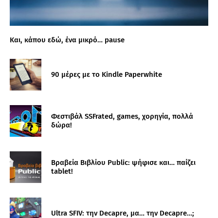
Και, κάπου εδώ, ένα μικρό… pause
90 μέρες με το Kindle Paperwhite
Φεστιβάλ SSFrated, games, χορηγία, πολλά
δώρα!
Βραβεία Βιβλίου Public: ψήφισε και… παίζει
tablet!
Ultra SFIV: την Decapre, μα… την Decapre…;