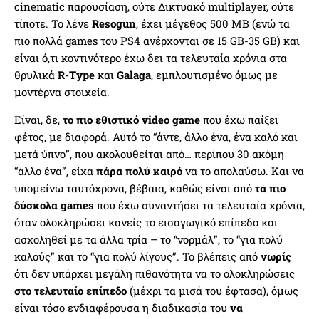
cinematic παρουσίαση, ούτε Δικτυακό multiplayer, ούτε
τίποτε. Το λένε
Resogun
, έχει μέγεθος 500 MB (ενώ τα
πιο πολλά games του PS4 ανέρχονται σε 15 GB-35 GB) και
είναι ό,τι κοντινότερο έχω δει τα τελευταία χρόνια στα
θρυλικά
R-Type
και
Galaga
, εμπλουτισμένο όμως με
μοντέρνα στοιχεία.
Είναι, δε,
το πιο εθιστικό video game
που έχω παίξει
φέτος, με διαφορά. Αυτό το “άντε, άλλο ένα, ένα καλό και
μετά ύπνο”, που ακολουθείται από… περίπου 30 ακόμη
“άλλο ένα”, είχα
πάρα πολύ καιρό
να το απολαύσω. Και να
υπομείνω ταυτόχρονα, βέβαια, καθώς είναι από
τα πιο
δύσκολα games
που έχω συναντήσει τα τελευταία χρόνια,
όταν ολοκληρώσει κανείς το εισαγωγικό επίπεδο και
ασχοληθεί με τα άλλα τρία – το “νορμάλ”, το “για πολύ
καλούς” και το “για πολύ λίγους”. Το βλέπεις από
νωρίς
ότι δεν υπάρχει μεγάλη πιθανότητα να το ολοκληρώσεις
στο τελευταίο επίπεδο
(μέχρι τα μισά του έφτασα), όμως
είναι τόσο ενδιαφέρουσα η διαδικασία του
να