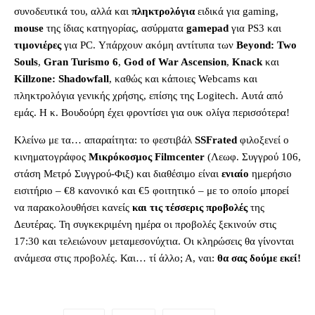
συνοδευτικά του, αλλά και
πληκτρολόγια
ειδικά για gaming,
mouse
της ίδιας κατηγορίας, ασύρματα
gamepad
για PS3 και
τιμονιέρες
για PC. Υπάρχουν ακόμη αντίτυπα των
Beyond: Two
Souls
,
Gran Turismo 6
,
God of War Ascension
,
Knack
και
Killzone: Shadowfall
, καθώς και κάποιες Webcams και
πληκτρολόγια γενικής χρήσης, επίσης της Logitech. Αυτά από
εμάς. Η κ. Βουδούρη έχει φροντίσει για ουκ ολίγα περισσότερα!
Κλείνω με τα… απαραίτητα: το φεστιβάλ
SSFrated
φιλοξενεί ο
κινηματογράφος
Μικρόκοσμος Filmcenter
(Λεωφ. Συγγρού 106,
στάση Μετρό Συγγρού-Φιξ) και διαθέσιμο είναι
ενιαίο
ημερήσιο
εισιτήριο – €8 κανονικό και €5 φοιτητικό – με το οποίο μπορεί
να παρακολουθήσει κανείς
και τις τέσσερις προβολές
της
Δευτέρας. Τη συγκεκριμένη ημέρα οι προβολές ξεκινούν στις
17:30 και τελειώνουν μεταμεσονύχτια. Οι κληρώσεις θα γίνονται
ανάμεσα στις προβολές. Και… τί άλλο; Α, ναι:
θα σας δούμε εκεί!