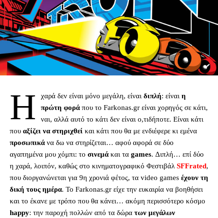
Η
χαρά δεν είναι μόνο μεγάλη, είναι
διπλή
: είναι
η
πρώτη φορά
που το Farkonas.gr είναι χορηγός σε κάτι,
ναι, αλλά αυτό το κάτι δεν είναι ο,τιδήποτε. Είναι κάτι
που
αξίζει να στηριχθεί
και κάτι που θα με ενδιέφερε κι εμένα
προσωπικά
να δω να στηρίζεται… αφού αφορά σε δύο
αγαπημένα μου χόμπι: το
σινεμά
και τα
games
. Διπλή… επί δύο
η χαρά, λοιπόν, καθώς στο κινηματογραφικό Φεστιβάλ
SFFrated
,
που διοργανώνεται για 9η χρονιά φέτος, τα video games
έχουν τη
δική τους ημέρα
. Το Farkonas.gr είχε την ευκαιρία να βοηθήσει
και το έκανε με τρόπο που θα κάνει… ακόμη περισσότερο κόσμο
happy
: την παροχή πολλών από τα δώρα
των μεγάλων