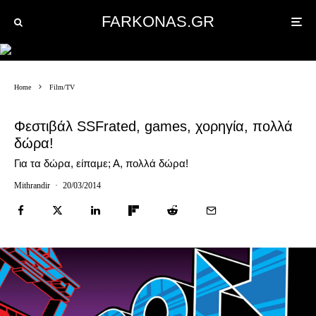
FARKONAS.GR
Home
Film/TV
Φεστιβάλ SSFrated, games, χορηγία, πολλά
δώρα!
Για τα δώρα, είπαμε; Α, πολλά δώρα!
Mithrandir
·
20/03/2014