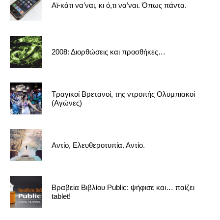
Αϊ-κάτι να’ναι, κι ό,τι να’ναι. Όπως πάντα.
2008: Διορθώσεις και προσθήκες…
Τραγικοί Βρετανοί, της ντροπής Ολυμπιακοί
(Αγώνες)
Αντίο, Ελευθεροτυπία. Αντίο.
Βραβεία Βιβλίου Public: ψήφισε και… παίζει
tablet!