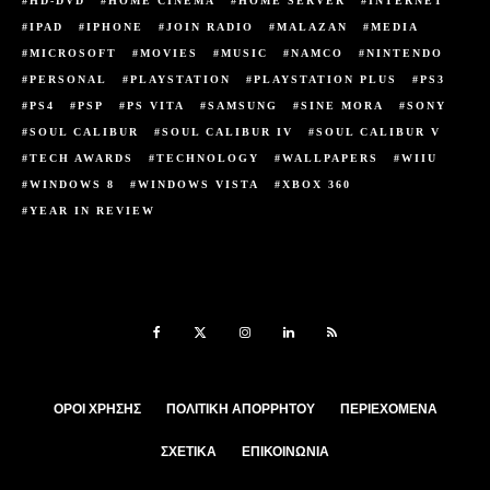
HD-DVD
HOME CINEMA
HOME SERVER
INTERNET
IPAD
IPHONE
JOIN RADIO
MALAZAN
MEDIA
MICROSOFT
MOVIES
MUSIC
NAMCO
NINTENDO
PERSONAL
PLAYSTATION
PLAYSTATION PLUS
PS3
PS4
PSP
PS VITA
SAMSUNG
SINE MORA
SONY
SOUL CALIBUR
SOUL CALIBUR IV
SOUL CALIBUR V
TECH AWARDS
TECHNOLOGY
WALLPAPERS
WIIU
WINDOWS 8
WINDOWS VISTA
XBOX 360
YEAR IN REVIEW
ΟΡΟΙ ΧΡΉΣΗΣ
ΠΟΛΙΤΙΚΉ ΑΠΟΡΡΉΤΟΥ
ΠΕΡΙΕΧΌΜΕΝΑ
ΣΧΕΤΙΚΆ
ΕΠΙΚΟΙΝΩΝΊΑ