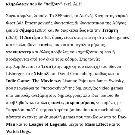
κληρώσεων
που θα “παίξουν” εκεί. Αμέ!
Συγκεκριμένα, λοιπόν. Το SFFrated, το Διεθνές Κινηματογραφικό
Φεστιβάλ Επιστημονικής Φαντασίας & Φανταστικού της Αθήνας,
ξεκινά
σήμερα
(20/3) και θα διαρκέσει έως και την
Τετάρτη
(26/3). Η
Δευτέρα
24/3, όμως, είναι αφιερωμένη στα video games
και περιλαμβάνει
ταινίες
μικρού και μεγάλου μήκους,
ντοκυμαντέρ
και άλλες προβολές που σχετίζονται άμεσα ή
προέρχονται από τον δικό τους κόσμο. Στις ταινίες
περιλαμβάνεται το
Tron
(στην αρχική του εκδοχή) του Steven
Lisberger, το
eXistenZ
του David Cronenberg, καθώς και το
Indie Game: The Movie
των Lisanne Pajot και James Swirsky,
που περιγράφει το “παρασκήνιο” της δημιουργίας video games
από μικρούς, ανεξάρτητους δημιουργούς. Στο ίδιο πλαίσιο θα
προβληθούν και πολλές
ταινίες μικρού μήκους
γυρισμένες με
“παραδοσιακό” ή ψηφιακό τρόπο (animation και machinima),
πάντοτε σχετικές με δημοφιλή games που ποικίλουν από το
Pac-
Man
και το
League of Legends
, μέχρι το
Mass Effect
και το
Watch Dogs
.