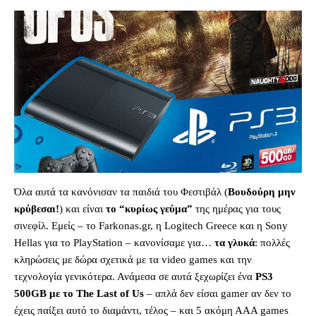
Όλα αυτά τα κανόνισαν τα παιδιά του Φεστιβάλ (
Βουδούρη μην
κρύβεσαι!
) και είναι
το “κυρίως γεύμα”
της ημέρας για τους
σινεφίλ. Εμείς – το Farkonas.gr, η Logitech Greece και η Sony
Hellas για το PlayStation – κανονίσαμε για…
τα γλυκά
: πολλές
κληρώσεις με δώρα σχετικά με τα video games και την
τεχνολογία γενικότερα. Ανάμεσα σε αυτά ξεχωρίζει ένα
PS3
500GB με το The Last of Us
– απλά δεν είσαι gamer αν δεν το
έχεις παίξει αυτό το διαμάντι, τέλος – και 5 ακόμη ΑΑΑ games