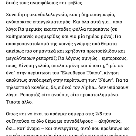
δικές τους ανασφάλειες και φοβίες.
Συνειδητή σκανδαλολαγνεία, κακή δημοσιογραφία,
ανύπαρκτος επαγγελματισμός. Και όλα αυτά για… ποιο
λόγο; Για μερικές εκατοντάδες φύλλα παραπάνω (σε
καθημερινές εφημερίδες και για μία ημέρα μόνο); Για
αποπροσανατολισμό της κοινής γνώμης από θέματα
απείρως πιο σημαντικά και χρήζοντα πρωτοσέλιδου και
μεγαλύτερων ρεπορτάζ; Για λόγους αμιγώς… εμπορικούς,
ίσως; Κίνηση γελοία, απελπισμένη και ύποπτη, “τρία σε
ένα” στην περίπτωση του “Ελεύθερου Τύπου”, κίνηση
απολύτως ανεδαφική στην περίπτωση των “Νέων”. Για τα
τηλεοπτικά κανάλια, δε, ειδικά τον Alpha… δεν υπάρχουν
λόγια. Ρεπορτάζ είτε ανούσιο, είτε προκατειλημμένο.
Τίποτε άλλο.
Όπως και να έχει το πράγμα: σήμερα στις 2/5 που
συζητούσα το όλο θέμα με συναδέλφους – αληθινούς,
όχι… κατ’ όνομα – και συνεργάτες, αυτό που προέκυψε ως
κοινός παρανομαστής ήταν η ντροπή που εμείς νοιώσαμε