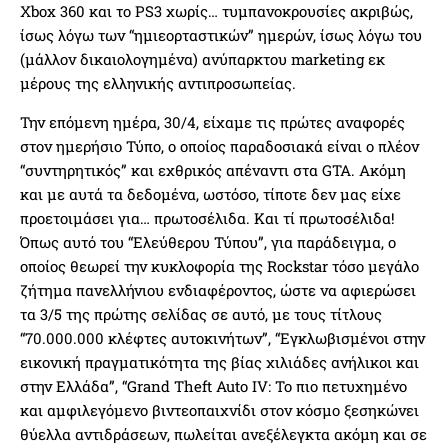
Xbox 360 και το PS3 χωρίς… τυμπανοκρουσίες ακριβώς,
ίσως λόγω των “ημιεορταστικών” ημερών, ίσως λόγω του
(μάλλον δικαιολογημένα) ανύπαρκτου marketing εκ
μέρους της ελληνικής αντιπροσωπείας.
Την επόμενη ημέρα, 30/4, είχαμε τις πρώτες αναφορές
στον ημερήσιο Τύπο, ο οποίος παραδοσιακά είναι ο πλέον
“συντηρητικός” και εχθρικός απέναντι στα GTA. Ακόμη
και με αυτά τα δεδομένα, ωστόσο, τίποτε δεν μας είχε
προετοιμάσει για… πρωτοσέλιδα. Και τί πρωτοσέλιδα!
Όπως αυτό του “Ελεύθερου Τύπου”, για παράδειγμα, ο
οποίος θεωρεί την κυκλοφορία της Rockstar τόσο μεγάλο
ζήτημα πανελλήνιου ενδιαφέροντος, ώστε να αφιερώσει
τα 3/5 της πρώτης σελίδας σε αυτό, με τους τίτλους
“70.000.000 κλέφτες αυτοκινήτων”, “Εγκλωβισμένοι στην
εικονική πραγματικότητα της βίας χιλιάδες ανήλικοι και
στην Ελλάδα”, “Grand Theft Auto IV: Το πιο πετυχημένο
και αμφιλεγόμενο βιντεοπαιχνίδι στον κόσμο ξεσηκώνει
θύελλα αντιδράσεων, πωλείται ανεξέλεγκτα ακόμη και σε