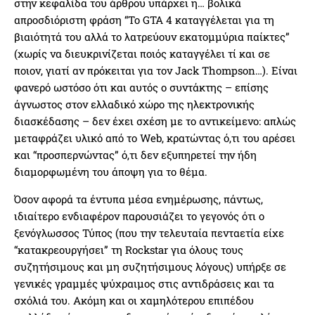
στην κεφαλίδα του άρθρου υπάρχει η… βολικά
απροσδιόριστη φράση “To GTA 4 καταγγέλεται για τη
βιαιότητά του αλλά το λατρεύουν εκατομμύρια παίκτες”
(χωρίς να διευκρινίζεται ποιός καταγγέλει τί και σε
ποιον, γιατί αν πρόκειται για τον Jack Thompson…). Είναι
φανερό ωστόσο ότι και αυτός ο συντάκτης – επίσης
άγνωστος στον ελλαδικό χώρο της ηλεκτρονικής
διασκέδασης – δεν έχει σχέση με το αντικείμενο: απλώς
μεταφράζει υλικό από το Web, κρατώντας ό,τι του αρέσει
και “προσπερνώντας” ό,τι δεν εξυπηρετεί την ήδη
διαμορφωμένη του άποψη για το θέμα.
Όσον αφορά τα έντυπα μέσα ενημέρωσης, πάντως,
ιδιαίτερο ενδιαφέρον παρουσιάζει το γεγονός ότι ο
ξενόγλωσσος Τύπος (που την τελευταία πενταετία είχε
“κατακρεουργήσει” τη Rockstar για όλους τους
συζητήσιμους και μη συζητήσιμους λόγους) υπήρξε σε
γενικές γραμμές ψύχραιμος στις αντιδράσεις και τα
σχόλιά του. Ακόμη και οι χαμηλότερου επιπέδου