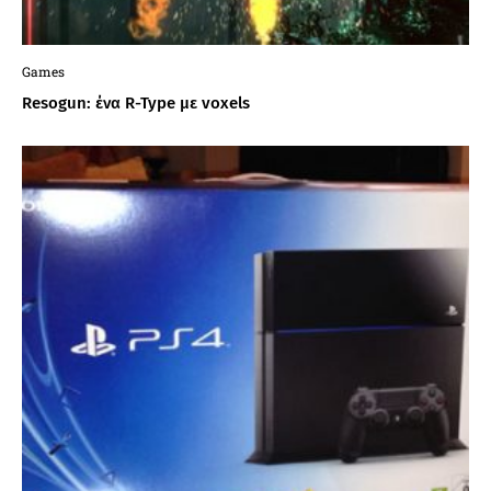
Games
Resogun: ένα R-Type με voxels