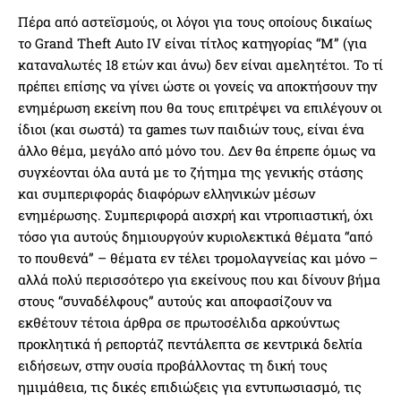
Πέρα από αστεϊσμούς, οι λόγοι για τους οποίους δικαίως
το Grand Theft Auto IV είναι τίτλος κατηγορίας “Μ” (για
καταναλωτές 18 ετών και άνω) δεν είναι αμελητέτοι. Το τί
πρέπει επίσης να γίνει ώστε οι γονείς να αποκτήσουν την
ενημέρωση εκείνη που θα τους επιτρέψει να επιλέγουν οι
ίδιοι (και σωστά) τα games των παιδιών τους, είναι ένα
άλλο θέμα, μεγάλο από μόνο του. Δεν θα έπρεπε όμως να
συγχέονται όλα αυτά με το ζήτημα της γενικής στάσης
και συμπεριφοράς διαφόρων ελληνικών μέσων
ενημέρωσης. Συμπεριφορά αισχρή και ντροπιαστική, όχι
τόσο για αυτούς δημιουργούν κυριολεκτικά θέματα “από
το πουθενά” – θέματα εν τέλει τρομολαγνείας και μόνο –
αλλά πολύ περισσότερο για εκείνους που και δίνουν βήμα
στους “συναδέλφους” αυτούς και αποφασίζουν να
εκθέτουν τέτοια άρθρα σε πρωτοσέλιδα αρκούντως
προκλητικά ή ρεπορτάζ πεντάλεπτα σε κεντρικά δελτία
ειδήσεων, στην ουσία προβάλλοντας τη δική τους
ημιμάθεια, τις δικές επιδιώξεις για εντυπωσιασμό, τις