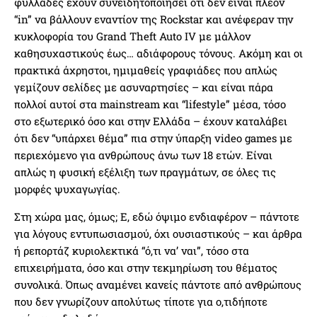
φυλλάδες έχουν συνειδητοποιήσει ότι δεν είναι πλέον
“in” να βάλλουν εναντίον της Rockstar και ανέφεραν την
κυκλοφορία του Grand Theft Auto IV με μάλλον
καθησυχαστικούς έως… αδιάφορους τόνους. Ακόμη και οι
πρακτικά άχρηστοι, ημιμαθείς γραφιάδες που απλώς
γεμίζουν σελίδες με ασυναρτησίες – και είναι πάρα
πολλοί αυτοί στα mainstream και “lifestyle” μέσα, τόσο
στο εξωτερικό όσο και στην Ελλάδα – έχουν καταλάβει
ότι δεν “υπάρχει θέμα” πια στην ύπαρξη video games με
περιεχόμενο για ανθρώπους άνω των 18 ετών. Είναι
απλώς η φυσική εξέλιξη των πραγμάτων, σε όλες τις
μορφές ψυχαγωγίας.
Στη χώρα μας, όμως; Ε, εδώ όψιμο ενδιαφέρον – πάντοτε
για λόγους εντυπωσιασμού, όχι ουσιαστικούς – και άρθρα
ή ρεπορτάζ κυριολεκτικά “ό,τι να’ ναι”, τόσο στα
επιχειρήματα, όσο και στην τεκμηρίωση του θέματος
συνολικά. Όπως αναμένει κανείς πάντοτε από ανθρώπους
που δεν γνωρίζουν απολύτως τίποτε για ο,τιδήποτε