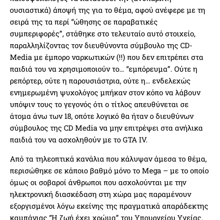
ουσιαστικά) άποψή της για το θέμα, αφού ανέφερε με τη
σειρά της τα περί “ώθησης σε παραβατικές
συμπεριφορές”, στάθηκε στο τελευταίο αυτό στοιχείο,
παραλληλίζοντας τον διευθύνοντα σύμβουλο της CD-
Media με έμπορο ναρκωτικών (!!) που δεν επιτρέπει στα
παιδιά του να χρησιμοποιούν το… “εμπόρευμα”. Ούτε η
ρεπόρτερ, ούτε η παρουσιάστρια, ούτε η… ενδελεχώς
ενημερωμένη ψυχολόγος μπήκαν στον κόπο να λάβουν
υπόψιν τους το γεγονός ότι ο τίτλος απευθύνεται σε
άτομα άνω των 18, οπότε λογικό θα ήταν ο διευθύνων
σύμβουλος της CD Media να μην επιτρέψει στα ανήλικα
παιδιά του να ασχοληθούν με το GTA IV.
Από τα τηλεοπτικά κανάλια που κάλυψαν άμεσα το θέμα,
περισώθηκε σε κάποιο βαθμό μόνο το Mega – με το οποίο
όμως οι σοβαροί άνθρωποι που ασχολούνται με την
ηλεκτρονική διασκέδαση στη χώρα μας παραμένουν
εξοργισμένοι λόγω εκείνης της πραγματικά απαράδεκτης
καμπάνιας “Η ζωή έχει χρώμα” του Υπουργείου Υγείας.