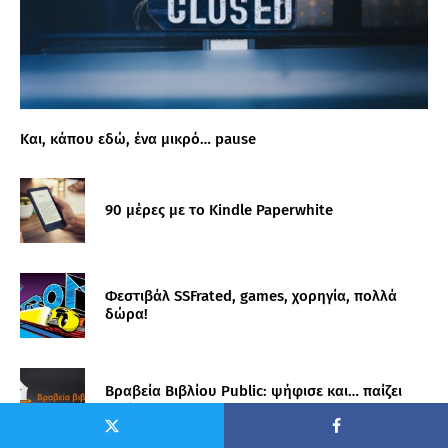
Και, κάπου εδώ, ένα μικρό… pause
90 μέρες με το Kindle Paperwhite
Φεστιβάλ SSFrated, games, χορηγία, πολλά
δώρα!
Βραβεία Βιβλίου Public: ψήφισε και… παίζει
tablet!