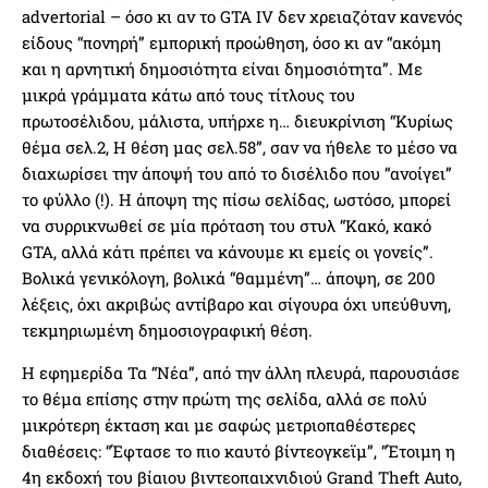
advertorial – όσο κι αν το GTA IV δεν χρειαζόταν κανενός
είδους “πονηρή” εμπορική προώθηση, όσο κι αν “ακόμη
και η αρνητική δημοσιότητα είναι δημοσιότητα”. Με
μικρά γράμματα κάτω από τους τίτλους του
πρωτοσέλιδου, μάλιστα, υπήρχε η… διευκρίνιση “Κυρίως
θέμα σελ.2, Η θέση μας σελ.58”, σαν να ήθελε το μέσο να
διαχωρίσει την άποψή του από το δισέλιδο που “ανοίγει”
το φύλλο (!). Η άποψη της πίσω σελίδας, ωστόσο, μπορεί
να συρρικνωθεί σε μία πρόταση του στυλ “Κακό, κακό
GTA, αλλά κάτι πρέπει να κάνουμε κι εμείς οι γονείς”.
Βολικά γενικόλογη, βολικά “θαμμένη”… άποψη, σε 200
λέξεις, όχι ακριβώς αντίβαρο και σίγουρα όχι υπεύθυνη,
τεκμηριωμένη δημοσιογραφική θέση.
Η εφημερίδα Τα “Νέα”, από την άλλη πλευρά, παρουσιάσε
το θέμα επίσης στην πρώτη της σελίδα, αλλά σε πολύ
μικρότερη έκταση και με σαφώς μετριοπαθέστερες
διαθέσεις: “Έφτασε το πιο καυτό βίντεογκεϊμ”, “Έτοιμη η
4η εκδοχή του βίαιου βιντεοπαιχνιδιού Grand Theft Auto,