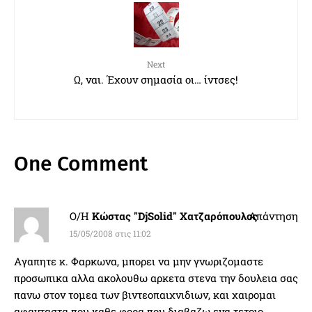
Next
Ω, ναι. Έχουν σημασία οι… ίντσες!
One Comment
Ο/Η
Κώστας "DjSolid" Χατζαρόπουλος
Απάντηση
15/05/2008 στις 11:02
Aγαπητε κ. Φαρκωνα, μπορει να μην γνωριζομαστε
προσωπικα αλλα ακολουθω αρκετα στενα την δουλεια σας
πανω στον τομεα των βιντεοπαιχνιδιων, και χαιρομαι
αφανταστα που καθε φορα που διαβαζω ενα τετοιο