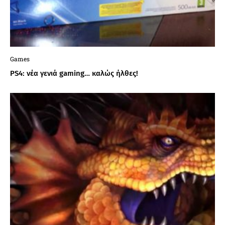
Games
PS4: νέα γενιά gaming… καλώς ήλθες!