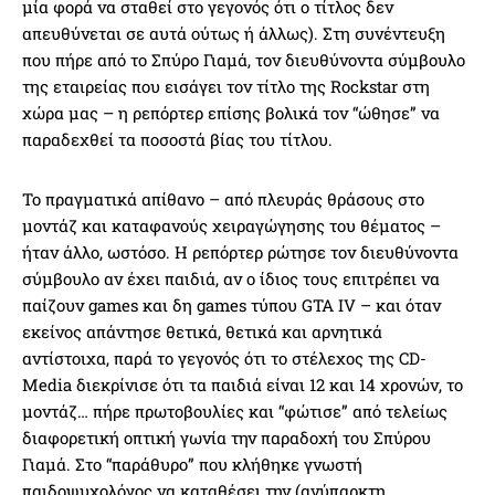
μία φορά να σταθεί στο γεγονός ότι ο τίτλος δεν
απευθύνεται σε αυτά ούτως ή άλλως). Στη συνέντευξη
που πήρε από το Σπύρο Γιαμά, τον διευθύνοντα σύμβουλο
της εταιρείας που εισάγει τον τίτλο της Rockstar στη
χώρα μας – η ρεπόρτερ επίσης βολικά τον “ώθησε” να
παραδεχθεί τα ποσοστά βίας του τίτλου.
Το πραγματικά απίθανο – από πλευράς θράσους στο
μοντάζ και καταφανούς χειραγώγησης του θέματος –
ήταν άλλο, ωστόσο. Η ρεπόρτερ ρώτησε τον διευθύνοντα
σύμβουλο αν έχει παιδιά, αν ο ίδιος τους επιτρέπει να
παίζουν games και δη games τύπου GTA IV – και όταν
εκείνος απάντησε θετικά, θετικά και αρνητικά
αντίστοιχα, παρά το γεγονός ότι το στέλεχος της CD-
Media διεκρίνισε ότι τα παιδιά είναι 12 και 14 χρονών, το
μοντάζ… πήρε πρωτοβουλίες και “φώτισε” από τελείως
διαφορετική οπτική γωνία την παραδοχή του Σπύρου
Γιαμά. Στο “παράθυρο” που κλήθηκε γνωστή
παιδοψυχολόγος να καταθέσει την (ανύπαρκτη