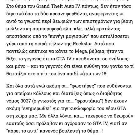
Στο θέμα του Grand Theft Auto IV, πάντως, δεν ήταν τόσο
δηκτικό όσο τα δύο προαναφερθέντα, αναφέροντας κι
αυτό τα γνωστά περί θεωριών των επιστημόνων για βίαιη
μελλοντική συμπεριφορά κλπ. κλπ. αλλά κρατώντας
αποστάσεις από το “κυνήγι μαγισσών” που εκτυλίσσεται
γύρω από τη σειρά τίτλων της Rockstar. Αυτό που
παντελώς απέτυχε να κάνει το Mega, βέβαια, ήταν να
θίξει το γεγονός ότι το GTA IV απευθύνεται σε ενήλικες
και μόνο – και το γεγονός ότι είναι ευθύνη του γονέα το τί
θα παίξει στο σπίτι του ένα παιδί κάτω των 18.
Και όλα αυτά ενώ ακόμη οι… “φωστήρες” που ευθύνονται
για απείρου κάλλους και διατάξεις όπως ο διαβόητoς
νόμος 3037 (ο γνωστός για τα… “φρουτάκια”) δεν έχουν
ακόμη “ενημερωθεί” για την κυκλοφορία του νέου GTA
στη χώρα μας. Με άλλα λόγια, και… τυχερούς να θεωρούν
εαυτούς όσοι πρόλαβαν κι αγόρασαν το GTA IV, γιατί αν
“πάρει το αυτί” κανενός βουλευτή το θέμα…!