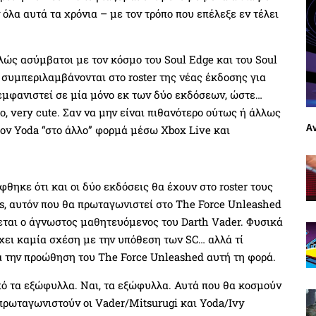
όλα αυτά τα χρόνια – με τον τρόπο που επέλεξε εν τέλει
ώς ασύμβατοι με τον κόσμο του Soul Edge και του Soul
α συμπεριλαμβάνονται στο roster της νέας έκδοσης για
 εμφανιστεί σε μία μόνο εκ των δύο εκδόσεων, ώστε…
o, very cute. Σαν να μην είναι πιθανότερο ούτως ή άλλως
Α
 τον Yoda “στο άλλο” φορμά μέσω Xbox Live και
ηκε ότι και οι δύο εκδόσεις θα έχουν στο roster τους
rs, αυτόν που θα πρωταγωνιστεί στο The Force Unleashed
θεται ο άγνωστος μαθητευόμενος του Darth Vader. Φυσικά
 έχει καμία σχέση με την υπόθεση των SC… αλλά τί
α την προώθηση του The Force Unleashed αυτή τη φορά.
πό τα εξώφυλλα. Ναι, τα εξώφυλλα. Αυτά που θα κοσμούν
 πρωταγωνιστούν οι Vader/Mitsurugi και Yoda/Ivy