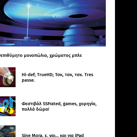
νεπιθύμητο μονοπώλιο, χρώματος μπλε
Hi-def; TrueHD; Τσκ, τσκ, τσκ. Tres
passe.
Φεστιβάλ SSFrated, games, χορηγία,
πολλά δώρα!
Sine Mora, ε, ναι… και για iPad