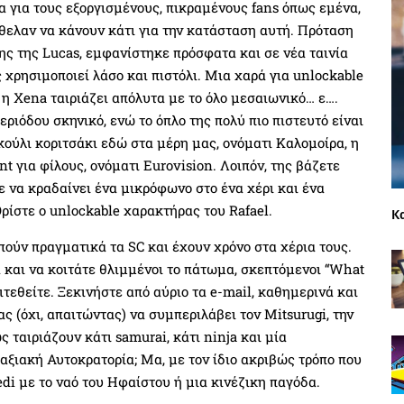
α για τους εξοργισμένους, πικραμένους fans όπως εμένα,
ήθελαν να κάνουν κάτι για την κατάσταση αυτή. Πρόταση
ης της Lucas, εμφανίστηκε πρόσφατα και σε νέα ταινία
 χρησιμοποιεί λάσο και πιστόλι. Μια χαρά για unlockable
 η Xena ταιριάζει απόλυτα με το όλο μεσαιωνικό… ε….
ριόδου σκηνικό, ενώ το όπλο της πολύ πιο πιστευτό είναι
ούλι κοριτσάκι εδώ στα μέρη μας, ονόματι Καλομοίρα, η
t για φίλους, ονόματι Eurovision. Λοιπόν, της βάζετε
ε να κραδαίνει ένα μικρόφωνο στο ένα χέρι και ένα
Ορίστε ο unlockable χαρακτήρας του Rafael.
Κ
ούν πραγματικά τα SC και έχουν χρόνο στα χέρια τους.
 και να κοιτάτε θλιμμένοι το πάτωμα, σκεπτόμενοι “What
πιτεθείτε. Ξεκινήστε από αύριο τα e-mail, καθημερινά και
ς (όχι, απαιτώντας) να συμπεριλάβει τον Mitsurugi, την
ς ταιριάζουν κάτι samurai, κάτι ninja και μία
λαξιακή Αυτοκρατορία; Μα, με τον ίδιο ακριβώς τρόπο που
Jedi με το ναό του Ηφαίστου ή μια κινέζικη παγόδα.