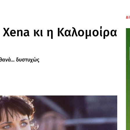
Δ
η Xena κι η Καλομοίρα
θανά... δυστυχώς