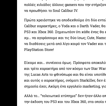
πολλές χιλιάδες άλλους gamers που την στήριξαν 
να προωθήσει το Soul Calibur IV.
Πρώτα χρειάστηκε να αποδεχθούμε ότι δύο εντελ
Calibur χαρακτήρες, ο Yoda και ο Darth Vader, θ
PS3 και Xbox 360. Σημειωτέον ότι κάθε ένας θα
χμ… να αγοράσουμε και τις δύο ίσως; Cute, Namc
να διαθέσεις μετά από λίγο καιρό τον Vader και
PlayStation Store!
Είχαμε και… συνέχεια όμως. Πρόσφατα αποκαλύφθ
και τρίτο χαρακτήρα από τον κόσμο των Star Wa
της Lucas Arts το φθινόπωρο και θα είναι υποτί
και αυτός ο χαρακτήρας, ονόματι Starkiller, δεν
σημασία έχει; Ακόμη ένα εργαλείο marketing, γι
Αλλά το… “τελειωτικό χτύπημα” δεν ήταν άλλο α
την έκδοση του PS3 και του Xbox 360, στα οποία