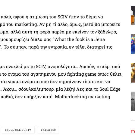
ι πολύ, αφού η ατίμωση του SCIV ήταν το θέμα να
ό του marketing. Αν μη τί άλλο, όμως, μετά θα μπορείτε
τωμα, αλλά αυτή τη φορά παρέα με εκείνον τον ξάδελφο,
μουρμουρίζει δίπλα σας “What the fuck is a Jena
Το σύμπαν, παρά την εντροπία, εν τέλει διατηρεί τις
ε ενοχλεί με το SCIV, ανομολόγητο… Λοιπόν, το χέρι από
ά το όνομα του αγαπημένου μου fighting game όπως θέλει
φτιάχνουμε ονόματα που δεν σημαίνουν τίποτε και να
ol. Άκου… σόουλκάλιμπουρ, μία λέξη! Λες και το Soul Edge
 σπαθιά, δεν υπήρξαν ποτέ. Motherfucking marketing
SOUL CALIBUR IV
XBOX 360
Τ