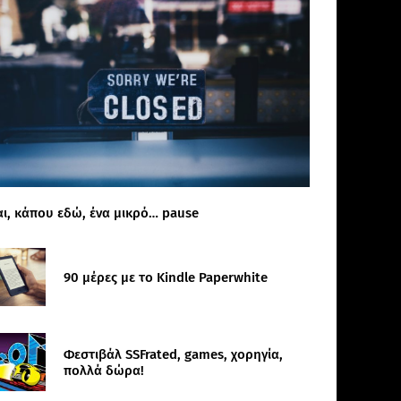
αι, κάπου εδώ, ένα μικρό… pause
90 μέρες με το Kindle Paperwhite
Φεστιβάλ SSFrated, games, χορηγία,
πολλά δώρα!