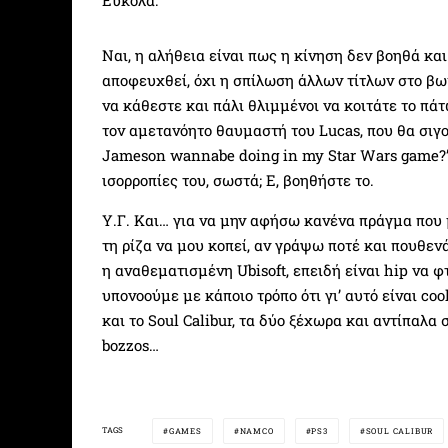
Ναι, η αλήθεια είναι πως η κίνηση δεν βοηθά κα
αποφευχθεί, όχι η σπίλωση άλλων τίτλων στο βωμ
να κάθεστε και πάλι θλιμμένοι να κοιτάτε το πά
τον αμετανόητο θαυμαστή του Lucas, που θα σιγο
Jameson wannabe doing in my Star Wars game?”. 
ισορροπίες του, σωστά; Ε, βοηθήστε το.
Υ.Γ. Και… για να μην αφήσω κανένα πράγμα που μ
τη ρίζα να μου κοπεί, αν γράψω ποτέ και πουθεν
η αναθεματισμένη Ubisoft, επειδή είναι hip να 
υπονοούμε με κάποιο τρόπο ότι γι’ αυτό είναι co
και το Soul Calibur, τα δύο ξέχωρα και αντίπαλα
bozzos…
TAGS
GAMES
NAMCO
PS3
SOUL CALIBUR