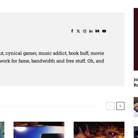
ut, cynical gamer, music addict, book buff, movie
work for fame, bandwidth and free stuff. Oh, and
Jo
R