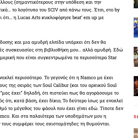
 άλλους (σημαντικότερους στην υπόθεση και την
ικά… το λογότυπο του SCIV από πάνω τους. Έτσι, στο by
ει ότι… η Lucas Arts κυκλοφόρησε beat’ em up με
δοσης και μια αμυδρή ελπίδα υπάρχει ότι δεν θα
ές συσκευασίες στη βιβλιοθήκη μου… αλλά αμυδρή. Εδώ
Αμερική που είναι συγκεντρωμένα τα περισσότερα Star
νοχλεί περισσότερο. Το γεγονός ότι η Namco με έχει
υς της σειράς των Soul Calibur (και του αρχικού Soul
 “μας έχει” δηλαδή, ότι πιστεύει πως θα αγοράσουμε το
ός ότι, κατά βάση, έχει δίκιο; Το δεύτερο ίσως με ενοχλεί
μό το μέγεθος του φάουλ που έχει γίνει εδώ. Τίποτε δεν
Namco. Και στα παλαιότερα των υποδημάτων μου η
Π
ν τους συμφέρει τους σχιστομάτηδες τη θυμούνται.