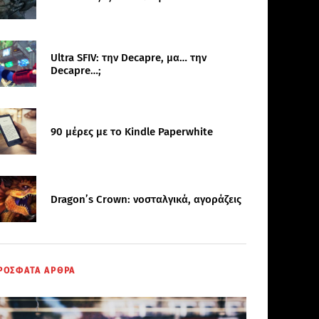
Ultra SFIV: την Decapre, μα… την
Decapre…;
90 μέρες με το Kindle Paperwhite
Dragon’s Crown: νοσταλγικά, αγοράζεις
ΡΟΣΦΑΤΑ ΑΡΘΡΑ