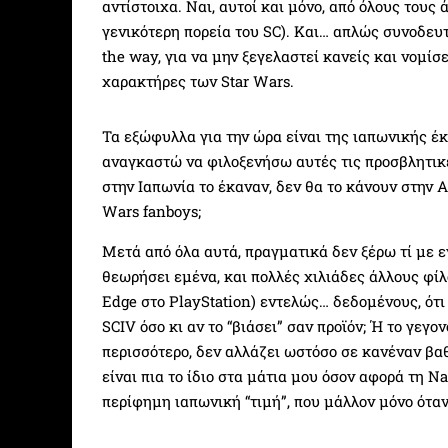
αντίστοιχα. Ναι, αυτοί και μόνο, από όλους τους
γενικότερη πορεία του SC). Και… απλώς συνοδευτ
the way, για να μην ξεγελαστεί κανείς και νομίσ
χαρακτήρες των Star Wars.
Τα εξώφυλλα για την ώρα είναι της ιαπωνικής έκ
αναγκαστώ να φιλοξενήσω αυτές τις προσβλητικ
στην Ιαπωνία το έκαναν, δεν θα το κάνουν στην 
Wars fanboys;
Μετά από όλα αυτά, πραγματικά δεν ξέρω τί με ε
θεωρήσει εμένα, και πολλές χιλιάδες άλλους φίλο
Edge στο PlayStation) εντελώς… δεδομένους, ότι
SCIV όσο κι αν το “βιάσει” σαν προϊόν; Ή το γεγον
περισσότερο, δεν αλλάζει ωστόσο σε κανέναν βαθ
είναι πια το ίδιο στα μάτια μου όσον αφορά τη 
περίφημη ιαπωνική “τιμή”, που μάλλον μόνο ότα