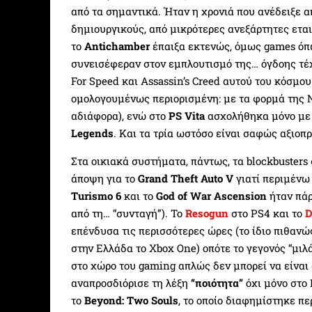
από τα σημαντικά. Ήταν η χρονιά που ανέδειξε α
δημιουργικούς, από μικρότερες ανεξάρτητες ετα
το
Antichamber
έπαιξα εκτενώς, όμως games όπ
συνεισέφεραν στον εμπλουτισμό της… όγδοης τέχ
For Speed και Assassin’s Creed αυτού του κόσμο
ομολογουμένως περιορισμένη: με τα φορμά της 
αδιάφορα), ενώ στο
PS Vita
ασχολήθηκα μόνο με
Legends
. Και τα τρία ωστόσο είναι σαφώς αξιοπ
Στα οικιακά συστήματα, πάντως, τα blockbuster
άποψη για το
Grand Theft Auto V
γιατί περιμένω 
Turismo 6
και το
God of War Ascension
ήταν πάρ
από τη… “συνταγή”). Το
Resogun
στο PS4 και το
D
επένδυσα τις περισσότερες ώρες (το ίδιο πιθανώ
στην Ελλάδα το Xbox One) οπότε το γεγονός “μιλ
στο χώρο του gaming απλώς δεν μπορεί να είναι
αναπροσδιόρισε τη λέξη
“ποιότητα”
όχι μόνο στο 
το
Beyond: Two Souls
, το οποίο διαφημίστηκε π