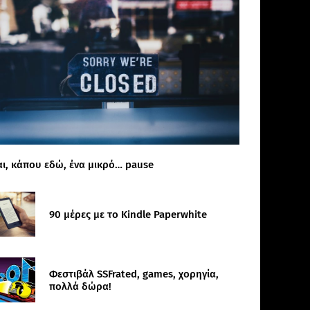
αι, κάπου εδώ, ένα μικρό… pause
90 μέρες με το Kindle Paperwhite
Φεστιβάλ SSFrated, games, χορηγία,
πολλά δώρα!