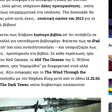
ς, αλλά φέτος υπάρχουν
άλλες προτεραιότητες
… οπότε
τελώς επιγραμματικά στα υπόλοιπα. The downside: θα
τας μόνο αυτό, έχεις…
εποπτική εικόνα του 2013
για τα
, βέβαια!
ίνεται πως διάβασα
λιγότερα βιβλία
απ’ ότι συνήθιζα σε
 πολλά για υποτιθέμενο βιβλιοφάγο. Φαίνεται πως
το iPad
Α
 απ’ όσο είχα συνειδητοποιήσει – και υποψιάζομαι πως
χη… προϋπηρεσία στα βιβλία. Σε κάθε περίπτωση, τρία
ου Neil Gaiman, το
Alif The Unseen
της G. Willow
tern, τρία “παραμύθια” με διαφορετικό στυλ αλλά
υς. Άξιο αναφοράς και το
The Wind Through the
ασχοληθώ με τον Stephen King μετά από το άθλιο
11.22.63
,
The Dark Tower
, οπότε διαβάστηκε τουλάχιστον