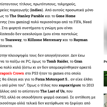
πίστευτους τίτλους, πρωτότυπους, τολμηρούς,
ιρείες παραγωγής (
indies
). Από αυτούς προσωπικά μόνο
ως το
The Stanley Parable
και το
Gone Home
νης (του gaming) πολύ περισσότερο από τα FIFA, Need
υ. Στα φορητά συστήματα η γνώμη μου είναι
Nintendo δεν ασχολούμαι (μου είναι παντελώς
 το
Tearaway
, το
Killzone Mercenary
και το
Rayman
ρόσεκτα.
s στην πλειοψηφία τους δεν απογοήτευσαν. Δεν έχω
να το παίξω σε PC, όμως το
Tomb Raider
, το
Gran
P
α πολύ καλά (έστω κι αν δεν απομακρύνθηκαν αρκετά
ragon’s Crown
στο PS3 ήταν τα games στα οποία
ς θα έλεγα και για το
Forza Motorsport 5
… αν είχε έλθει
ά από μόνο του”. Όμως ο τίτλος που
χαρακτήρισε
το 2013
 άλλος από το απίστευτο
The Last of Us
, που
PS3, αλλά σε οποιοδήποτε φορμά οικιακό. Σε αντίθεση με
ερισσότερο αλλά τελικά δεν κατόρθωσε να ξεφύγει από