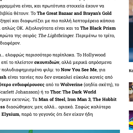
γραμμένα είναι, και πρωτότυπα στοιχεία έχουν να
βιβλία θέτουν. Το
The Great Bazaar and Brayan’s Gold
εξηγεί και διαφωτίζει με πιο πολλή λεπτομέρεια κάποια
 απλώς ΟΚ. Αξιολογότατα είναι και τα
The Black Prism
 πρώτα της σειράς
The Lightbringer
. Περιμένω το τρίτο,
νδιαφέρον.
αι… ελαφρώς περισσότερο περίπλοκα. Το Hollywood
 επί το πλείστον
σκουπιδιών
, αλλά μερικά απρόσμενα
ν πολυδιαφημισμένα φιλμ: το
Now You See Me
, για
Κ
ush
είναι ταινίες που δεν ανακαλεί εύκολα κανείς από
ότερο ενδιαφέρουσες
από το
Wolverine
(αηδία σκέτη), το
carlett Johansson) ή το
Thor: The Dark World
θηκαν εκτενώς. Τα
Man of Steel
,
Iron Man 3
,
The Hobbit
ess
διασώθηκαν, μεν, αλλά… οριακά. Σαφώς καλύτερα
ι
Elysium
, παρά το γεγονός ότι δεν είχαν ήδη