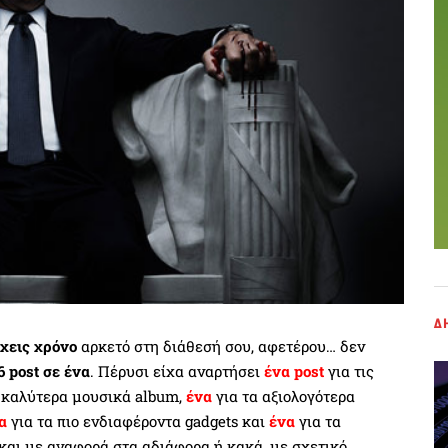
Δ
έχεις χρόνο
αρκετό στη διάθεσή σου, αφετέρου… δεν
 post σε ένα
. Πέρυσι είχα αναρτήσει
ένα post
για τις
 καλύτερα μουσικά album,
ένα
για τα αξιολογότερα
α
για τα πιο ενδιαφέροντα gadgets και
ένα
για τα
 και με αναφορά στα αδιάφορα ή κακά, με σχετικό