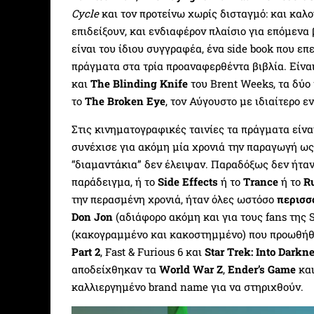
Cycle
και τον προτείνω χωρίς δισταγμό: και καλο
επιδείξουν, και ενδιαφέρον πλαίσιο για επόμενα 
είναι του ίδιου συγγραφέα, ένα side book που επ
πράγματα στα τρία προαναφερθέντα βιβλία. Είναι
και
The Blinding Knife
του Brent Weeks, τα δύο
το
The Broken Eye
, τον Αύγουστο με ιδιαίτερο ε
Στις κινηματογραφικές ταινίες τα πράγματα είν
συνέχισε για ακόμη μία χρονιά την παραγωγή ως
“διαμαντάκια” δεν έλειψαν. Παραδόξως δεν ήτα
παράδειγμα, ή το
Side Effects
ή το
Trance
ή το
R
την περασμένη χρονιά, ήταν όλες ωστόσο
περισσ
Don Jon
(αδιάφορο ακόμη και για τους fans της S
(κακογραμμένο και κακοστημμένο) που προωθή
Part 2
, Fast & Furious 6 και
Star Trek: Into Darkn
αποδείχθηκαν τα
World War Z
,
Ender’s Game
κα
καλλιεργημένο brand name για να στηριχθούν.