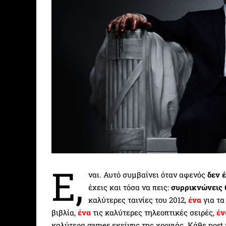
Ε,
ναι. Αυτό συμβαίνει όταν αφενός
δεν 
έχεις και τόσα να πεις:
συρρικνώνεις 6
καλύτερες ταινίες του 2012,
ένα
για τα
βιβλία,
ένα
τις καλύτερες τηλεοπτικές σειρές,
έν
καλύτερα games εκείνης της χρονιάς. Κάθε post