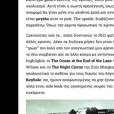
σχολιασμό. Αυτή είναι η σωστή προσέγγιση, ίσω
αναφορά θα γίνει μόνο στα αληθινά καλά και εν
είναι
μεγάλο
αυτό το post. The upside: διαβάζον
παραπάνω. Όπως την έκρινα προσωπικά τη χρονιά
Ξεκινώντας από τα… απλά: δυστυχώς το 2013 φα
άλλες χρονιές. Δέκα σε δώδεκα μήνες δεν είναι
“τρώει” πιο πολύ από τον αναγνωστικό μου χρόνο
το ίδιο συμβαίνει και σε άλλο κόσμο με αντίστοι
highlights: το
The Ocean at the End of the Lane
τ
Wilson και το
The Night Circus
της Erin Morgens
απολαυστικά το καθένα για τους δικούς του λόγο
Keyhole
: ναι, ήμουν αποφασισμένος να μην ξαν
αλλά είναι side book της αγαπημένης σειράς του
ευχάριστα.