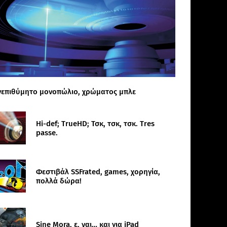
νεπιθύμητο μονοπώλιο, χρώματος μπλε
Hi-def; TrueHD; Τσκ, τσκ, τσκ. Tres
passe.
Φεστιβάλ SSFrated, games, χορηγία,
πολλά δώρα!
Sine Mora, ε, ναι… και για iPad