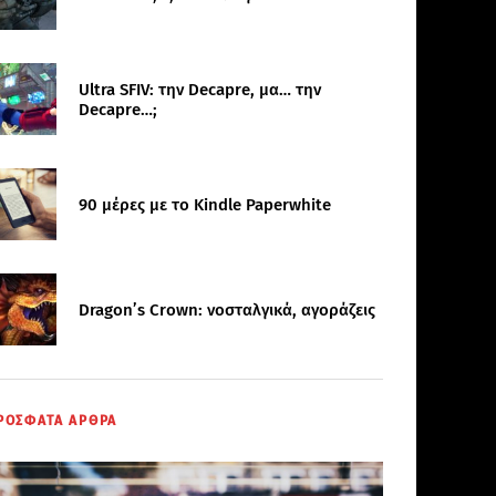
Ultra SFIV: την Decapre, μα… την
Decapre…;
90 μέρες με το Kindle Paperwhite
Dragon’s Crown: νοσταλγικά, αγοράζεις
ΡΟΣΦΑΤΑ ΑΡΘΡΑ